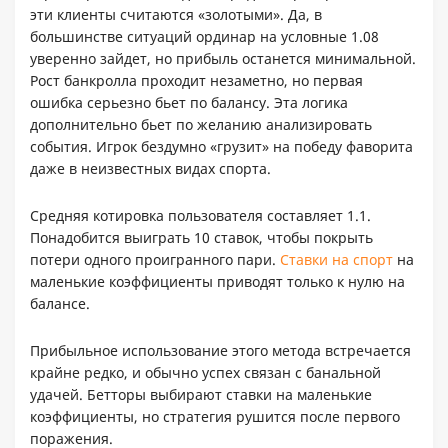
эти клиенты считаются «золотыми». Да, в
большинстве ситуаций ординар на условные 1.08
уверенно зайдет, но прибыль останется минимальной.
Рост банкролла проходит незаметно, но первая
ошибка серьезно бьет по балансу. Эта логика
дополнительно бьет по желанию анализировать
события. Игрок бездумно «грузит» на победу фаворита
даже в неизвестных видах спорта.
Средняя котировка пользователя составляет 1.1.
Понадобится выиграть 10 ставок, чтобы покрыть
потери одного проигранного пари.
Ставки на спорт
на
маленькие коэффициенты приводят только к нулю на
балансе.
Прибыльное использование этого метода встречается
крайне редко, и обычно успех связан с банальной
удачей. Бетторы выбирают ставки на маленькие
коэффициенты, но стратегия рушится после первого
поражения.