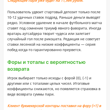
Следующее пари уже будет на 11,984 рубля.
Пользователь удвоит стартовый депозит только после
10-12 удачных ставок подряд. Раньше деньги выводят
редко. Условное удаление в начале футбольного матча
ставят под сомнение триумф явного фаворита. Иногда
вратарь аутсайдера творит чудеса или залетает
случайный гол после рикошета. Редакция не советует
ставки лесенкой на низкие коэффициенты — серия
побед когда-то гарантированно прервется.
Форы и тоталы с вероятностью
возврата
Игрок выбирает только исходы с форой (0), (-1) и
другими или с тоталами целых чисел. Итоговые
коэффициенты снижаются, но появляется страховка в
виде возврата суммы пари.
Клиент букмекерской конторы поставил на фору (+1) в