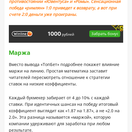
противостоянии «Ювентуса» и «Ромы». Сенсационная
победа «римлян» 1:0 приведет к возврату, а вот при
счете 2:0 деньги уже проиграны.
1000
Забрать бонус
рублей
Маржа
Вместо вывода «ТопБет» подробнее покажет влияние
маржи на линию. Простая математика заставит
читателей пересмотреть отношение к стратегии
ставок на низкие коэффициенты.
Каждый букмекер забирает от 4 до 10% с каждой
ставки. При идентичных шансах на победу итоговый
коэффициент выглядит как «1.87 на 1.87», а не «2.0 на
2.0». Эта разница называется «маржой», которую
компании удерживают для заработка при любом
результате.