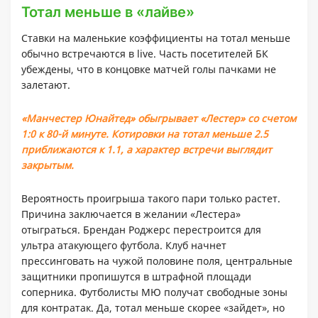
Тотал меньше в «лайве»
Ставки на маленькие коэффициенты на тотал меньше
обычно встречаются в live. Часть посетителей БК
убеждены, что в концовке матчей голы пачками не
залетают.
«Манчестер Юнайтед» обыгрывает «Лестер» со счетом
1:0 к 80-й минуте. Котировки на тотал меньше 2.5
приближаются к 1.1, а характер встречи выглядит
закрытым.
Вероятность проигрыша такого пари только растет.
Причина заключается в желании «Лестера»
отыграться. Брендан Роджерс перестроится для
ультра атакующего футбола. Клуб начнет
прессинговать на чужой половине поля, центральные
защитники пропишутся в штрафной площади
соперника. Футболисты МЮ получат свободные зоны
для контратак. Да, тотал меньше скорее «зайдет», но