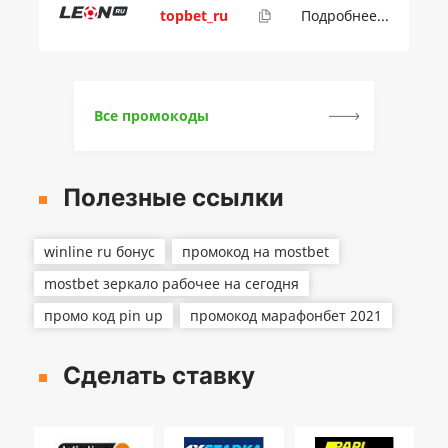
topbet_ru
Подробнее...
Все промокоды
Полезные ссылки
winline ru бонус
промокод на mostbet
mostbet зеркало рабочее на сегодня
промо код pin up
промокод марафонбет 2021
Сделать ставку