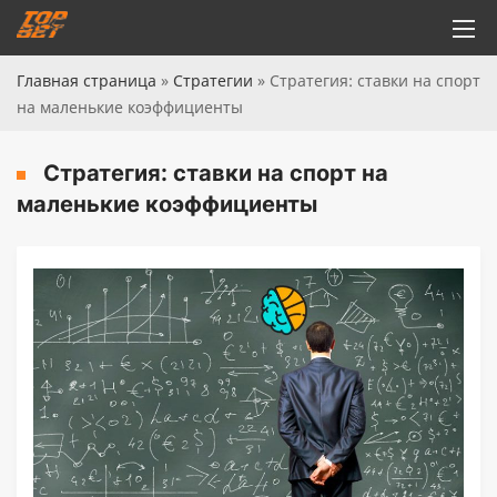
Главная страница
»
Стратегии
»
Стратегия: ставки на спорт
на маленькие коэффициенты
Стратегия: ставки на спорт на
маленькие коэффициенты