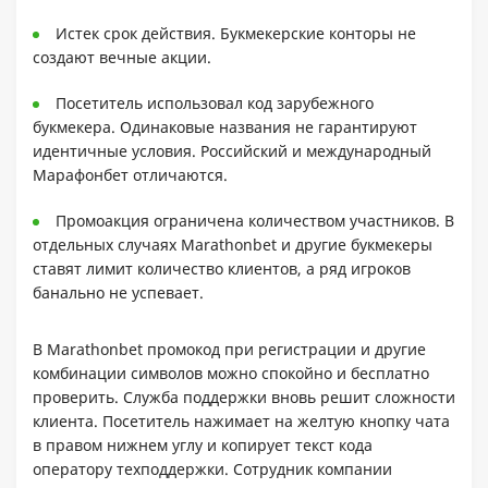
Истек срок действия. Букмекерские конторы не
создают вечные акции.
Посетитель использовал код зарубежного
букмекера. Одинаковые названия не гарантируют
идентичные условия. Российский и международный
Марафонбет отличаются.
Промоакция ограничена количеством участников. В
отдельных случаях Marathonbet и другие букмекеры
ставят лимит количество клиентов, а ряд игроков
банально не успевает.
В Marathonbet промокод при регистрации и другие
комбинации символов можно спокойно и бесплатно
проверить. Служба поддержки вновь решит сложности
клиента. Посетитель нажимает на желтую кнопку чата
в правом нижнем углу и копирует текст кода
оператору техподдержки. Сотрудник компании