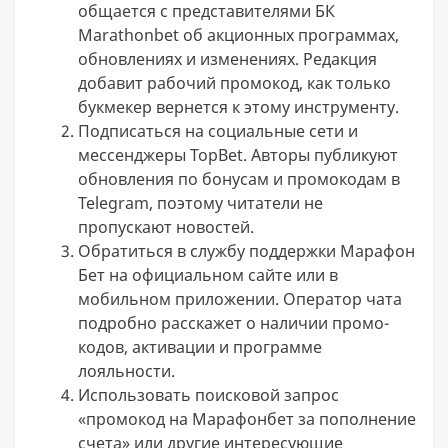
общается с представителями БК
Marathonbet об акционных программах,
обновлениях и изменениях. Редакция
добавит рабочий промокод, как только
букмекер вернется к этому инструменту.
Подписаться на социальные сети и
мессенджеры TopBet. Авторы публикуют
обновления по бонусам и промокодам в
Telegram, поэтому читатели не
пропускают новостей.
Обратиться в службу поддержки Марафон
Бет на официальном сайте или в
мобильном приложении. Оператор чата
подробно расскажет о наличии промо-
кодов, активации и программе
лояльности.
Использовать поисковой запрос
«промокод на Марафонбет за пополнение
счета» или другие интересующие