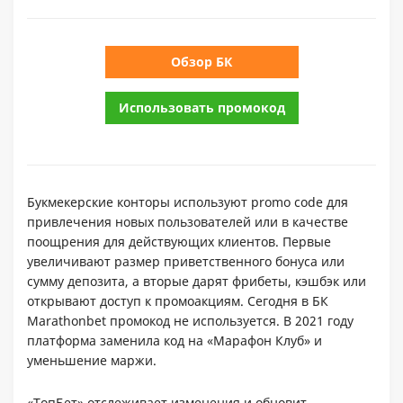
Обзор БК
Использовать промокод
Букмекерские конторы используют promo code для
привлечения новых пользователей или в качестве
поощрения для действующих клиентов. Первые
увеличивают размер приветственного бонуса или
сумму депозита, а вторые дарят фрибеты, кэшбэк или
открывают доступ к промоакциям. Сегодня в БК
Marathonbet промокод не используется. В 2021 году
платформа заменила код на «Марафон Клуб» и
уменьшение маржи.
«ТопБет» отслеживает изменения и обновит