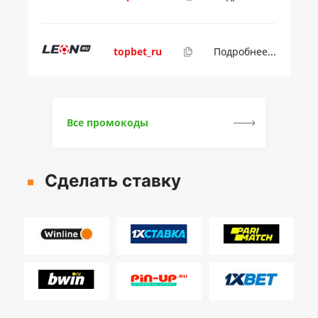
topbet_ru
Подробнее...
Все промокоды
Сделать ставку