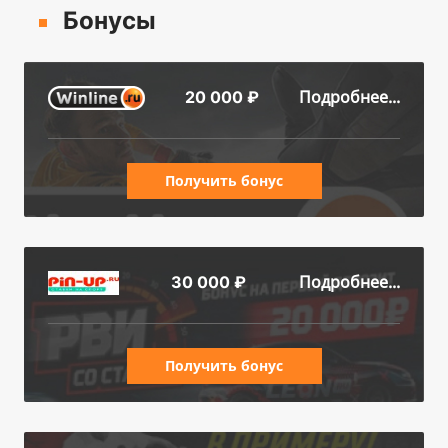
Бонусы
Подробнее...
20 000 ₽
Получить бонус
Подробнее...
30 000 ₽
Получить бонус