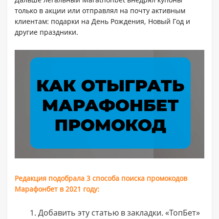
только в акции или отправлял на почту активным
клиентам: подарки на День Рождения, Новый Год и
другие праздники.
Редакция подобрала 3 способа поиска промокодов
Марафонбет в 2021 году:
Добавить эту статью в закладки. «ТопБет»