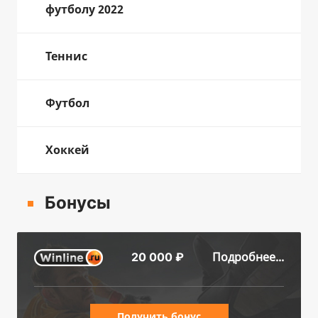
футболу 2022
Теннис
Футбол
Хоккей
Бонусы
Подробнее...
20 000 ₽
Получить бонус