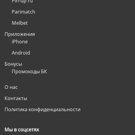
Pin-up ru
Parimatch
Melbet
Приложения
iPhone
Android
Бонусы
Промокоды БК
О нас
Контакты
Политика конфиденциальности
Мы в соцсетях