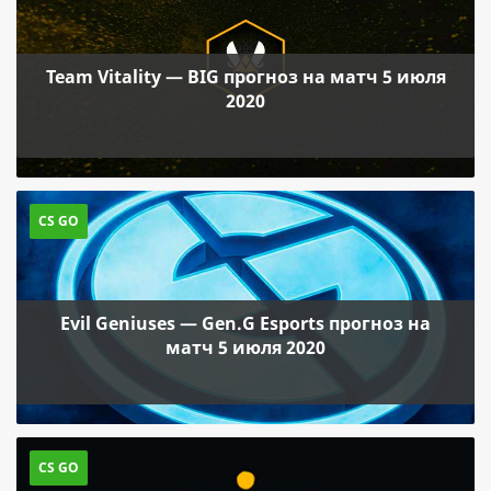
Team Vitality — BIG прогноз на матч 5 июля
2020
CS GO
Evil Geniuses — Gen.G Esports прогноз на
матч 5 июля 2020
CS GO