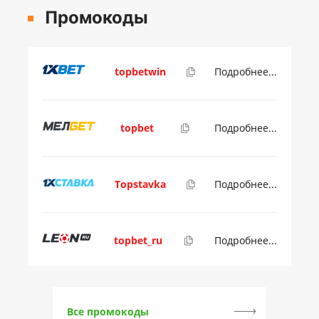
Промокоды
topbetwin
Подробнее...
topbet
Подробнее...
Topstavka
Подробнее...
topbet_ru
Подробнее...
Все промокоды