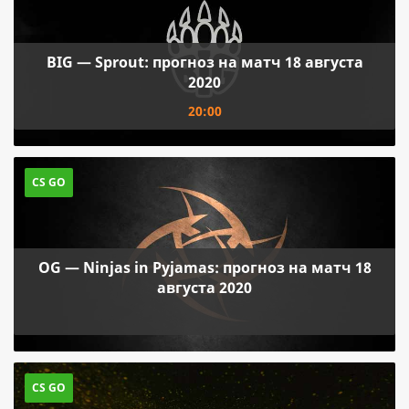
BIG — Sprout: прогноз на матч 18 августа
2020
20:00
CS GO
OG — Ninjas in Pyjamas: прогноз на матч 18
августа 2020
CS GO