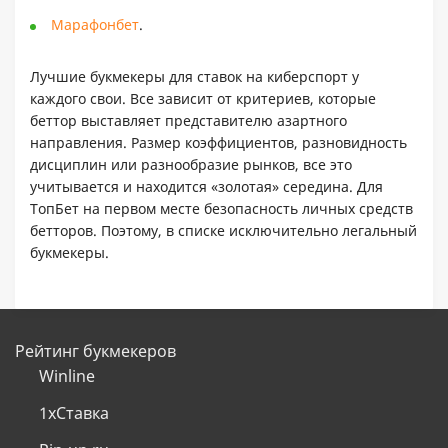
Марафонбет
.
Лучшие букмекеры для ставок на киберспорт у
каждого свои. Все зависит от критериев, которые
беттор выставляет представителю азартного
направления. Размер коэффициентов, разновидность
дисциплин или разнообразие рынков, все это
учитывается и находится «золотая» середина. Для
ТопБет на первом месте безопасность личных средств
бетторов. Поэтому, в списке исключительно легальный
букмекеры.
Рейтинг букмекеров
Winline
1хСтавка