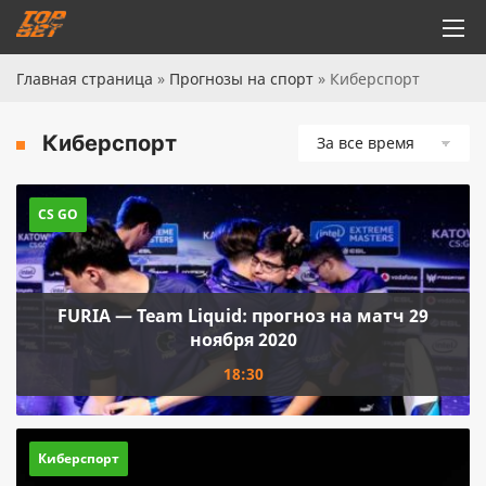
Главная страница
»
Прогнозы на спорт
»
Киберспорт
Киберспорт
CS GO
FURIA — Team Liquid: прогноз на матч 29
ноября 2020
18:30
Киберспорт