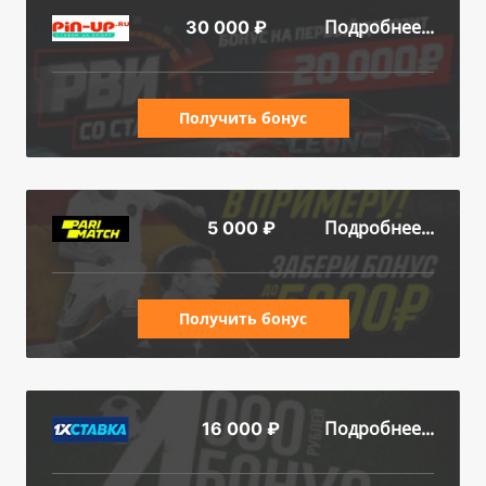
Подробнее...
30 000 ₽
Получить бонус
Подробнее...
5 000 ₽
Получить бонус
Подробнее...
16 000 ₽