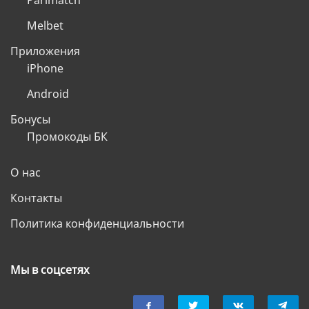
Melbet
Приложения
iPhone
Android
Бонусы
Промокоды БК
О нас
Контакты
Политика конфиденциальности
Мы в соцсетях