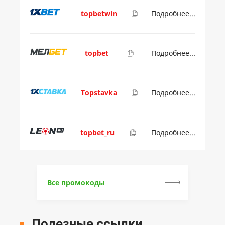
topbetwin
Подробнее...
topbet
Подробнее...
Topstavka
Подробнее...
topbet_ru
Подробнее...
Все промокоды
Полезные ссылки