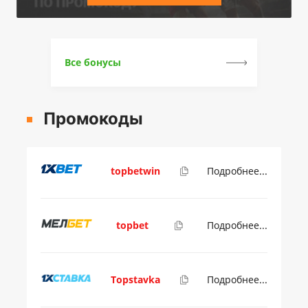
Все бонусы
Промокоды
topbetwin
Подробнее...
topbet
Подробнее...
Topstavka
Подробнее...