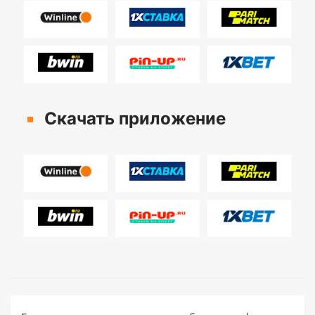
Скачать приложение