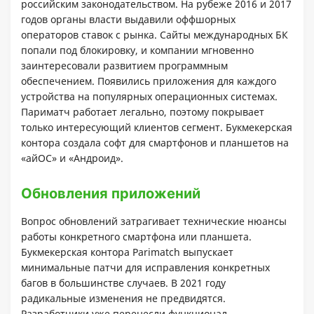
российским законодательством. На рубеже 2016 и 2017
годов органы власти выдавили оффшорных
операторов ставок с рынка. Сайты международных БК
попали под блокировку, и компании мгновенно
заинтересовали развитием программным
обеспечением. Появились приложения для каждого
устройства на популярных операционных системах.
Париматч работает легально, поэтому покрывает
только интересующий клиентов сегмент. Букмекерская
контора создала софт для смартфонов и планшетов на
«айОС» и «Андроид».
Обновления приложений
Вопрос обновлений затрагивает технические нюансы
работы конкретного смартфона или планшета.
Букмекерская контора Parimatch выпускает
минимальные патчи для исправления конкретных
багов в большинстве случаев. В 2021 году
радикальные изменения не предвидятся.
Разработчики уже перенесли функционал