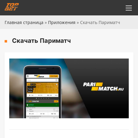
Главная страница
»
Приложения
»
Скачать Париматч
Скачать Париматч