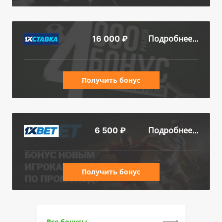
Подробнее...
16 000 ₽
Получить бонус
Подробнее...
6 500 ₽
Получить бонус
Все бонусы