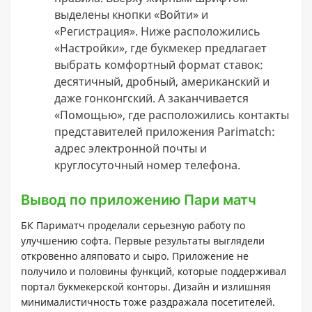
выделены кнопки «Войти» и
«Регистрация». Ниже расположились
«Настройки», где букмекер предлагает
выбрать комфортный формат ставок:
десятичный, дробный, американский и
даже гонконгский. А заканчивается
«Помощью», где расположились контакты
представителей приложения Parimatch:
адрес электронной почты и
круглосуточный номер телефона.
Вывод по приложению Пари матч
БК Париматч проделали серьезную работу по
улучшению софта. Первые результаты выглядели
откровенно аляповато и сыро. Приложение не
получило и половины функций, которые поддерживал
портал букмекерской конторы. Дизайн и излишняя
минималистичность тоже раздражала посетителей.