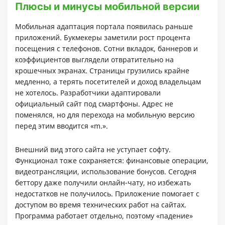
Плюсы и минусы мобильной версии
Мобильная адаптация портала появилась раньше
приложений. Букмекеры заметили рост процента
посещения с телефонов. Сотни вкладок, баннеров и
коэффициентов выглядели отвратительно на
крошечных экранах. Страницы грузились крайне
медленно, а терять посетителей и доход владельцам
не хотелось. Разработчики адаптировали
официальный сайт под смартфоны. Адрес не
поменялся, но для перехода на мобильную версию
перед этим вводится «m.».
Внешний вид этого сайта не уступает софту.
Функционал тоже сохраняется: финансовые операции,
видеотрансляции, использование бонусов. Сегодня
беттору даже получили онлайн-чату, но избежать
недостатков не получилось. Приложение помогает с
доступом во время технических работ на сайтах.
Программа работает отдельно, поэтому «падение»