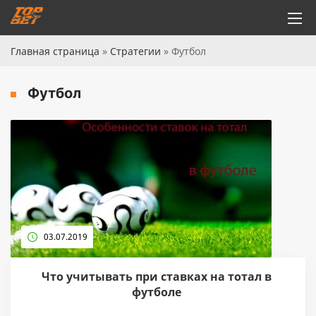
Главная страница
»
Стратегии
»
Футбол
Футбол
03.07.2019
Что учитывать при ставках на тотал в
футболе