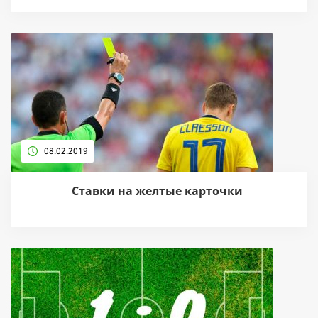
08.02.2019
Ставки на желтые карточки