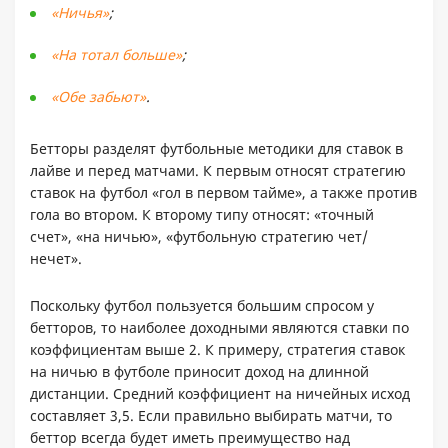
«Ничья»
;
«На тотал больше»
;
«Обе забьют»
.
Бетторы разделят футбольные методики для ставок в
лайве и перед матчами. К первым относят стратегию
ставок на футбол «гол в первом тайме», а также против
гола во втором. К второму типу относят: «точный
счет», «на ничью», «футбольную стратегию чет/
нечет».
Поскольку футбол пользуется большим спросом у
бетторов, то наиболее доходными являются ставки по
коэффициентам выше 2. К примеру, стратегия ставок
на ничью в футболе приносит доход на длинной
дистанции. Средний коэффициент на ничейных исход
составляет 3,5. Если правильно выбирать матчи, то
беттор всегда будет иметь преимущество над