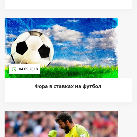
04.09.2018
Фора в ставках на футбол