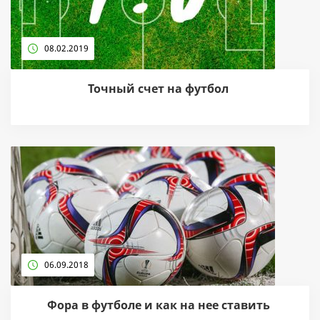
08.02.2019
Точный счет на футбол
06.09.2018
Фора в футболе и как на нее ставить