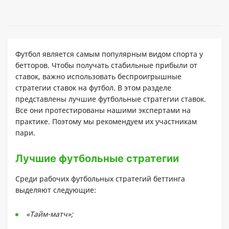
Футбол является самым популярным видом спорта у
бетторов. Чтобы получать стабильные прибыли от
ставок, важно использовать беспроигрышные
стратегии ставок на футбол. В этом разделе
представлены лучшие футбольные стратегии ставок.
Все они протестированы нашими экспертами на
практике. Поэтому мы рекомендуем их участникам
пари.
Лучшие футбольные стратегии
Среди рабочих футбольных стратегий беттинга
выделяют следующие:
«Тайм-матч»;