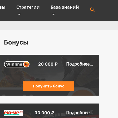
зы
Стратегии
База знаний
Search
for:
Бонусы
Подробнее...
20 000 ₽
Получить бонус
Подробнее...
30 000 ₽