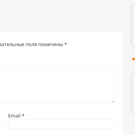
ательные поля помечены
*
Email
*