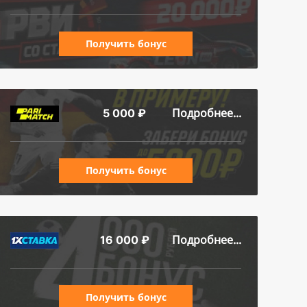
Получить бонус
Подробнее...
5 000 ₽
Получить бонус
Подробнее...
16 000 ₽
Получить бонус