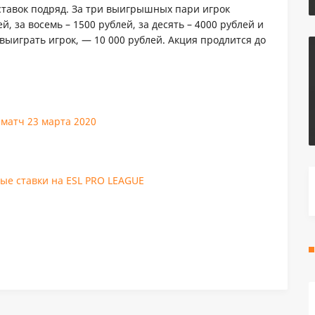
ставок подряд. За три выигрышных пари игрок
й, за восемь – 1500 рублей, за десять – 4000 рублей и
выиграть игрок, — 10 000 рублей. Акция продлится до
матч 23 марта 2020
ные ставки на ESL PRO LEAGUE