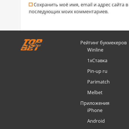
Сохранить моё имя, email и адрес сайта в
последующих моих комментариев.
Рейтинг букмекеров
Winline
1хСтавка
Pin-up ru
Parimatch
Melbet
Приложения
iPhone
Android