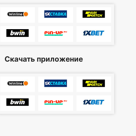
Скачать приложение