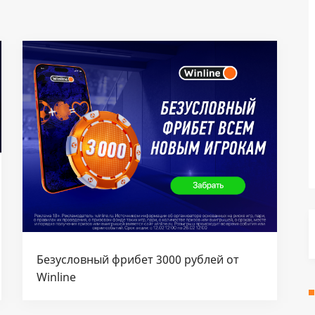
Безусловный фрибет 3000 рублей от
Winline