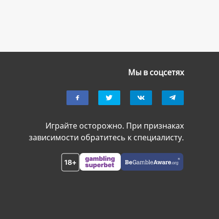
Мы в соцсетях
Играйте осторожно. При признаках
зависимости обратитесь к специалисту.