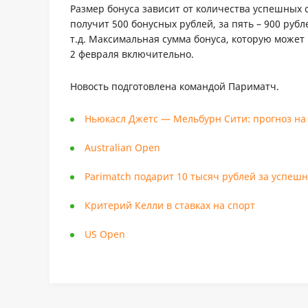
Размер бонуса зависит от количества успешных 
получит 500 бонусных рублей, за пять – 900 рубле
т.д. Максимальная сумма бонуса, которую может 
2 февраля включительно.
Новость подготовлена командой Париматч.
Ньюкасл Джетс — Мельбурн Сити: прогноз на 
Australian Open
Parimatch подарит 10 тысяч рублей за успеш
Критерий Келли в ставках на спорт
US Open