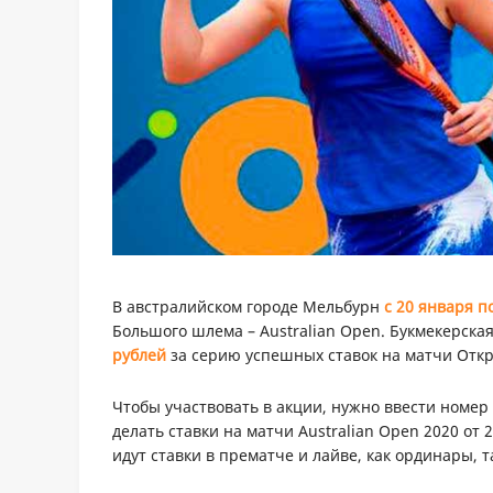
В австралийском городе Мельбурн
с 20 января п
Большого шлема – Australian Open. Букмекерска
рублей
за серию успешных ставок на матчи Откр
Чтобы участвовать в акции, нужно ввести номер
делать ставки на матчи Australian Open 2020 от 
идут ставки в прематче и лайве, как ординары, т