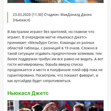
23.03.2020 (11:30) Стадион: МакДоналд Джонс
(Ньюкасл)
В Австралии играют без зрителей, но главное что
играют. В очередном матче «Ньюкасл Джетс»
принимает «Мельбурн Сити». Команды из разных
областей таблицы, с разницей в 19 очков. Сложно в
такой ситуации отдавать предпочтение хозяевам, тем
более поддержки трибун им все равно не видать. А вот
гости мотивированы, борьба вверху списка
продолжается и место в полуфинале плей-офф пока не
гарантировано. Посмотрим, что покажет фаворит, и
как аутсайдер будет сопротивляться.
Ньюкасл Джетс