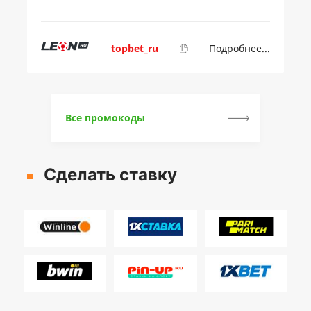
topbet_ru
Подробнее...
Все промокоды
Сделать ставку