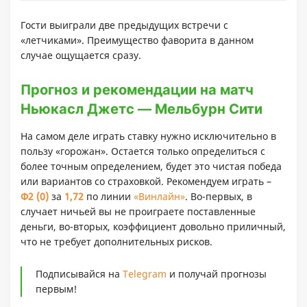
Гости выиграли две предыдущих встречи с
«летчиками». Преимущество фаворита в данном
случае ощущается сразу.
Прогноз и рекомендации на матч
Ньюкасл Джетс — Мельбурн Сити
На самом деле играть ставку нужно исключительно в
пользу «горожан». Остается только определиться с
более точным определением, будет это чистая победа
или вариантов со страховкой. Рекомендуем играть –
Ф2 (0)
за
1,72
по линии
«Винлайн»
. Во-первых, в
случает ничьей вы не проиграете поставленные
деньги, во-вторых, коэффициент довольно приличный,
что не требует дополнительных рисков.
Подписывайся на
Telegram
и получай прогнозы
первым!