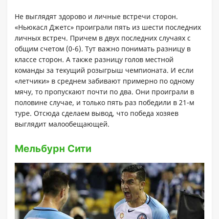
Не выглядят здорово и личные встречи сторон.
«Ньюкасл Джетс» проиграли пять из шести последних
личных встреч. Причем в двух последних случаях с
общим счетом (0-6). Тут важно понимать разницу в
классе сторон. А также разницу голов местной
команды за текущий розыгрыш чемпионата. И если
«летчики» в среднем забивают примерно по одному
мячу, то пропускают почти по два. Они проиграли в
половине случае, и только пять раз победили в 21-м
туре. Отсюда сделаем вывод, что победа хозяев
выглядит малообещающей.
Мельбурн Сити