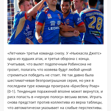
«Летчики» третья команда снизу. У «Ньюкасла Джетс»
одна из худших атак, и третья оборона с конца.
Учитывая, что вылет подопечным Робинсона не
грозит, полагать что хозяева будут любой ценой
стремиться победить не стоит. Не так давно была
шестиматчевая безпроигрышная серия, но уже в
последнем туре команда проиграла «Брисбену Роар»
(0-1). Тенденция поражений вполне может вернутся, и
риск попасть в «черную полосу» весьма велик. Играть
снова предстоит против коллектива из верха таблицы,
что автоматически указывает на слабые перспективы.