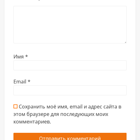
Имя
*
Email
*
Сохранить моё имя, email и адрес сайта в
этом браузере для последующих моих
комментариев.