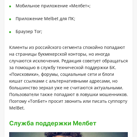
Мобильное приложение «Мелбет»;
Приложение Melbet для ПК;
Браузер Tor;
Клиенты из российского сегмента спокойно попадают
на страницы букмекерской конторы, но иногда
случаются исключения. Редакция советует обращаться
за помощью в службу технической поддержки БК.
«Поисковики», форумы, социальные сети и блоги
кишат ссылками с альтернативными адресами, но
большинство зеркал уже не считаются актуальными.
Пользователи также попадают в ловушки мошенников.
Поэтому «ТопБет» просит звонить или писать суппорту
MelBet.
Служба поддержки Мелбет