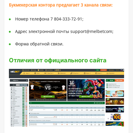
Букмекерская контора предлагает 3 канала связи:
Номер телефона 7 804-333-72-91;
Адрес электронной почты support@melbetcom;
Форма обратной связи.
Отличия от официального сайта