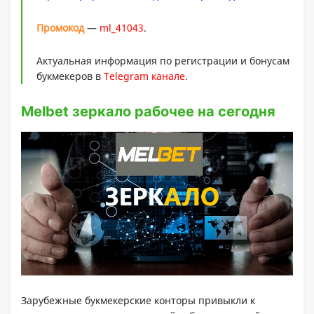
Промокод
—
ml_41043
.
Актуальная информация по регистрации и бонусам
букмекеров в
Telegram канале
.
Melbet зеркало рабочее на сегодня
Зарубежные букмекерские конторы привыкли к