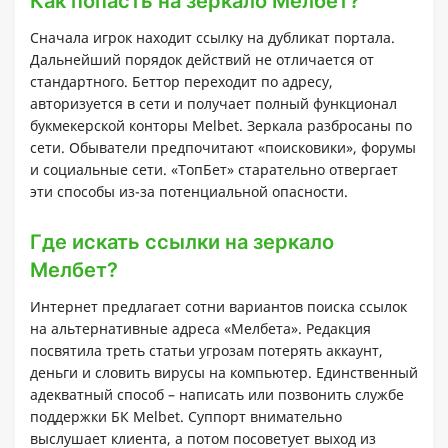
Как попасть на зеркало Мелбет?
Сначала игрок находит ссылку на дубликат портала.
Дальнейший порядок действий не отличается от
стандартного. Беттор переходит по адресу,
авторизуется в сети и получает полный функционал
букмекерской конторы Melbet. Зеркала разбросаны по
сети. Обыватели предпочитают «поисковики», форумы
и социальные сети. «ТопБет» старательно отвергает
эти способы из-за потенциальной опасности.
Где искать ссылки на зеркало
Мелбет?
Интернет предлагает сотни вариантов поиска ссылок
на альтернативные адреса «Мелбета». Редакция
посвятила треть статьи угрозам потерять аккаунт,
деньги и словить вирусы на компьютер. Единственный
адекватный способ – написать или позвонить службе
поддержки БК Melbet. Суппорт внимательно
выслушает клиента, а потом посоветует выход из