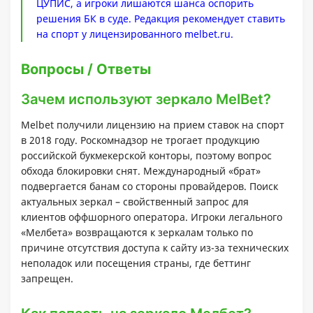
ЦУПИС, а игроки лишаются шанса оспорить
решения БК в суде. Редакция рекомендует ставить
на спорт у лицензированного melbet.ru.
Вопросы / Ответы
Зачем используют зеркало MelBet?
Melbet получили лицензию на прием ставок на спорт
в 2018 году. Роскомнадзор не трогает продукцию
российской букмекерской конторы, поэтому вопрос
обхода блокировки снят. Международный «брат»
подвергается банам со стороны провайдеров. Поиск
актуальных зеркал – свойственный запрос для
клиентов оффшорного оператора. Игроки легального
«Мелбета» возвращаются к зеркалам только по
причине отсутствия доступа к сайту из-за технических
неполадок или посещения страны, где беттинг
запрещен.