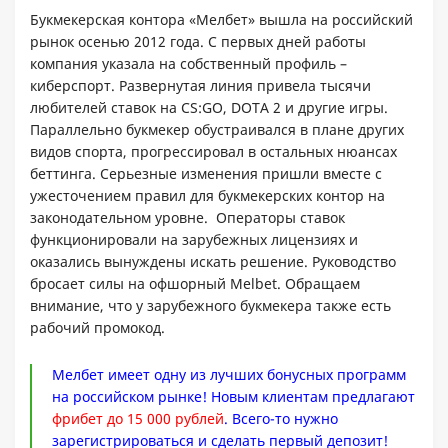
Букмекерская контора «Мелбет» вышла на российский
рынок осенью 2012 года. С первых дней работы
компания указала на собственный профиль –
киберспорт. Развернутая линия привела тысячи
любителей ставок на CS:GO, DOTA 2 и другие игры.
Параллельно букмекер обустраивался в плане других
видов спорта, прогрессировал в остальных нюансах
беттинга. Серьезные изменения пришли вместе с
ужесточением правил для букмекерских контор на
законодательном уровне. Операторы ставок
функционировали на зарубежных лицензиях и
оказались вынуждены искать решение. Руководство
бросает силы на офшорный Melbet. Обращаем
внимание, что у зарубежного букмекера также есть
рабочий промокод.
Мелбет имеет одну из лучших бонусных программ
на российском рынке! Новым клиентам предлагают
фрибет до 15 000 рублей
. Всего-то нужно
зарегистрироваться и сделать первый депозит!