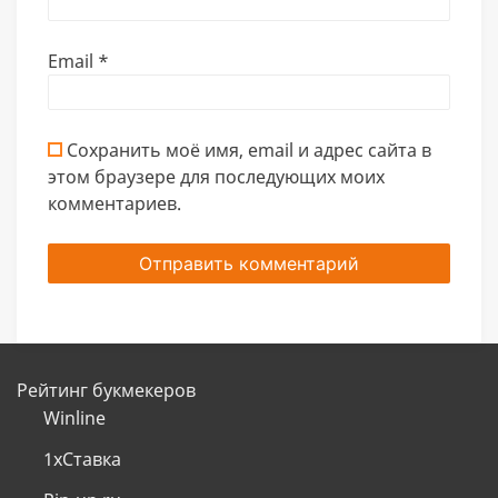
Email
*
Сохранить моё имя, email и адрес сайта в
этом браузере для последующих моих
комментариев.
Рейтинг букмекеров
Winline
1хСтавка