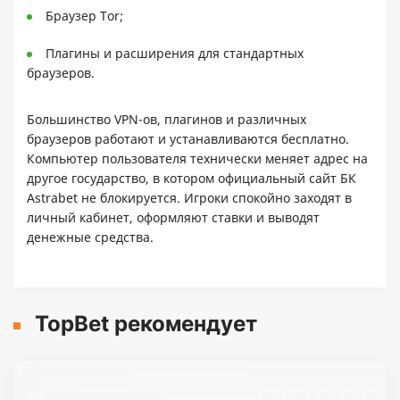
Браузер Tor;
Плагины и расширения для стандартных
браузеров.
Большинство VPN-ов, плагинов и различных
браузеров работают и устанавливаются бесплатно.
Компьютер пользователя технически меняет адрес на
другое государство, в котором официальный сайт БК
Astrabet не блокируется. Игроки спокойно заходят в
личный кабинет, оформляют ставки и выводят
денежные средства.
TopBet рекомендует