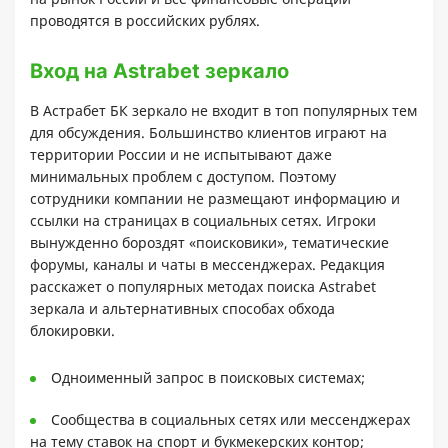
проводятся в российских рублях.
Вход на Astrabet зеркало
В Астрабет БК зеркало не входит в топ популярных тем
для обсуждения. Большинство клиентов играют на
территории России и не испытывают даже
минимальных проблем с доступом. Поэтому
сотрудники компании не размещают информацию и
ссылки на страницах в социальных сетях. Игроки
вынужденно бороздят «поисковики», тематические
форумы, каналы и чаты в мессенджерах. Редакция
расскажет о популярных методах поиска Astrabet
зеркала и альтернативных способах обхода
блокировки.
Одноименный запрос в поисковых системах;
Сообщества в социальных сетях или мессенджерах
на тему ставок на спорт и букмекерских контор;