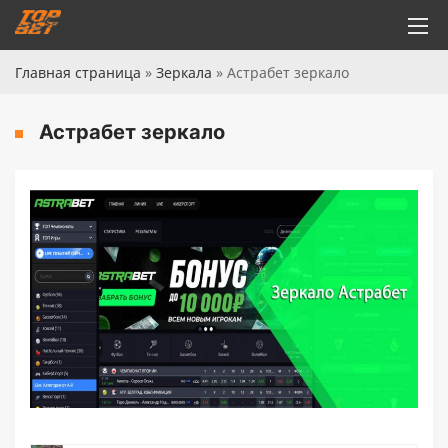
Главная страница
»
Зеркала
»
Астрабет зеркало
Астрабет зеркало