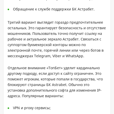
Обращение к службе поддержки БК Астрабет.
Третий вариант выглядит гораздо предпочтительнее
остальных. Это гарантирует безопасность и отсутствие
мошенников. Пользователь точно получит ссылку на
рабочее и актуальное зеркало Астрабет. Связаться с
суппортом букмекерской конторы можно по
электронной почте, горячей линии или через ботов в
мессенджерах Telegram, Viber и WhatsApp.
Отдельное внимание «ТопБет» уделит кардинально
другому подходу, если доступ к сайту ограничен. Это
поможет игрокам, которые попали в государства, что
блокируют страницы БК Astrabet. Обычно это
установка дополнительного софта для изменения IP-
адреса. Популярные варианты:
VPN и proxy сервисы;