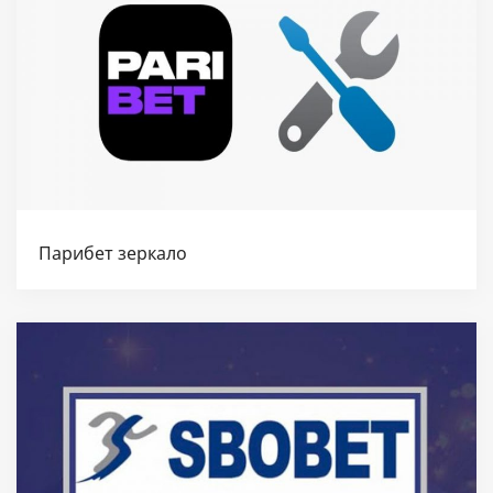
Парибет зеркало