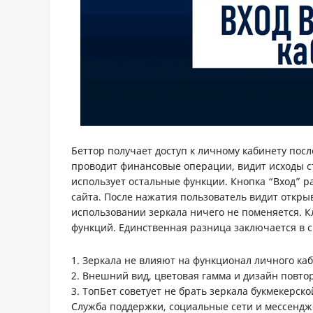
Беттор получает доступ к личному кабинету посл
проводит финансовые операции, видит исходы ст
использует остальные функции. Кнопка “Вход” р
сайта. После нажатия пользователь видит откры
использовании зеркала ничего не поменяется. К
функций. Единственная разница заключается в с
1. Зеркала не влияют на функционал личного каб
2. Внешний вид, цветовая гамма и дизайн повт
3. ТопБет советует не брать зеркала букмекерск
Служба поддержки, социальные сети и мессенд