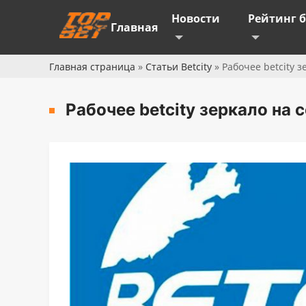
Новости
Рейтинг 
Главная
Главная страница
»
Статьи Betcity
»
Рабочее betcity з
Рабочее betcity зеркало на 