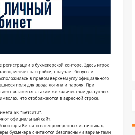
е регистрации в букмекерской конторе. Здесь игрок
авок, меняет настройки, получает бонусы и
асположилась в правом верхнем углу официального
вшиеся поля для ввода логина и пароля. При
лиент останется с таким же количеством доступных
имволах, что отображаются в адресной строке.
инета БК “Бетсити”.
оряют официальный сайт.
ой конторы Бетсити в непроверенных источниках.
жеры букмекера считаются безопасными вариантами