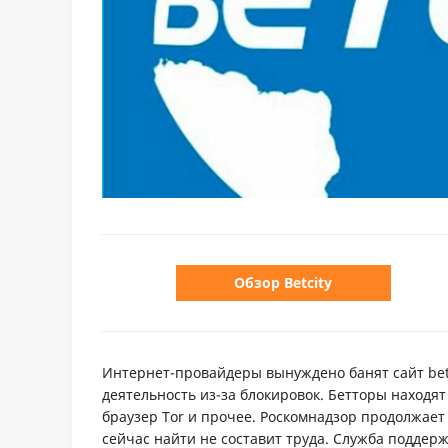
Обзор Betcity
Интернет-провайдеры вынуждено банят сайт bet
деятельность из-за блокировок. Бетторы находят
браузер Tor и прочее. Роскомнадзор продолжает
сейчас найти не составит труда. Служба поддер