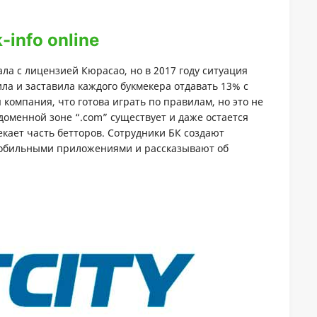
-info online
ла с лицензией Кюрасао, но в 2017 году ситуация
ла и заставила каждого букмекера отдавать 13% с
компания, что готова играть по правилам, но это не
доменной зоне “.com” существует и даже остается
екает часть бетторов. Сотрудники БК создают
 мобильными приложениями и рассказывают об