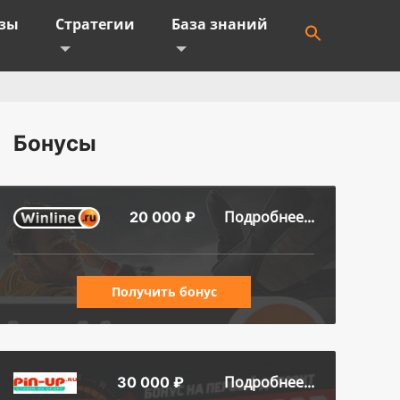
зы
Стратегии
База знаний
Search
for:
Бонусы
Подробнее...
20 000 ₽
Получить бонус
Подробнее...
30 000 ₽