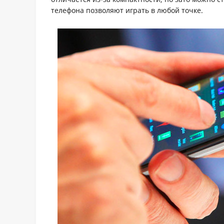
телефона позволяют играть в любой точке.