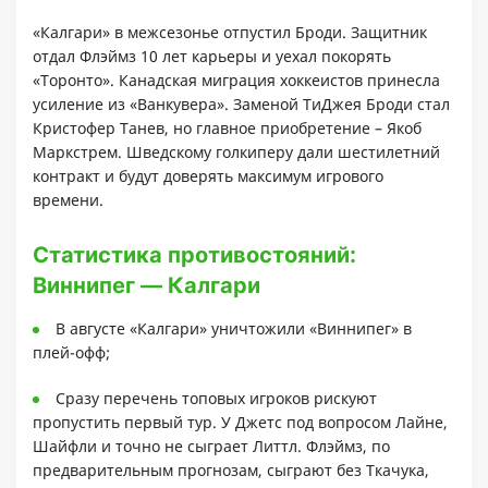
«Калгари» в межсезонье отпустил Броди. Защитник
отдал Флэймз 10 лет карьеры и уехал покорять
«Торонто». Канадская миграция хоккеистов принесла
усиление из «Ванкувера». Заменой ТиДжея Броди стал
Кристофер Танев, но главное приобретение – Якоб
Маркстрем. Шведскому голкиперу дали шестилетний
контракт и будут доверять максимум игрового
времени.
Статистика противостояний:
Виннипег — Калгари
В августе «Калгари» уничтожили «Виннипег» в
плей-офф;
Сразу перечень топовых игроков рискуют
пропустить первый тур. У Джетс под вопросом Лайне,
Шайфли и точно не сыграет Литтл. Флэймз, по
предварительным прогнозам, сыграют без Ткачука,