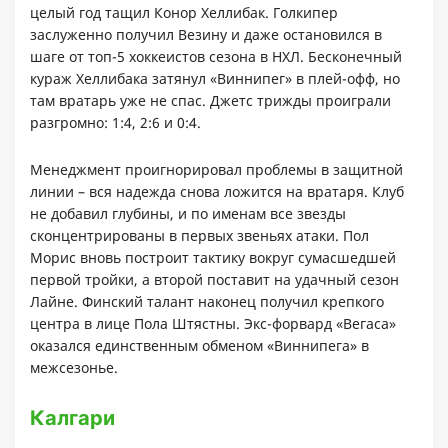
целый год тащил Конор Хеллибак. Голкипер
заслуженно получил Везину и даже остановился в
шаге от топ-5 хоккеистов сезона в НХЛ. Бесконечный
кураж Хеллибака затянул «Виннипег» в плей-офф, но
там вратарь уже не спас. Джетс трижды проиграли
разгромно: 1:4, 2:6 и 0:4.
Менеджмент проигнорировал проблемы в защитной
линии – вся надежда снова ложится на вратаря. Клуб
не добавил глубины, и по именам все звезды
сконцентрированы в первых звеньях атаки. Пол
Морис вновь построит тактику вокруг сумасшедшей
первой тройки, а второй поставит на удачный сезон
Лайне. Финский талант наконец получил крепкого
центра в лице Пола Штястны. Экс-форвард «Вегаса»
оказался единственным обменом «Виннипега» в
межсезонье.
Калгари