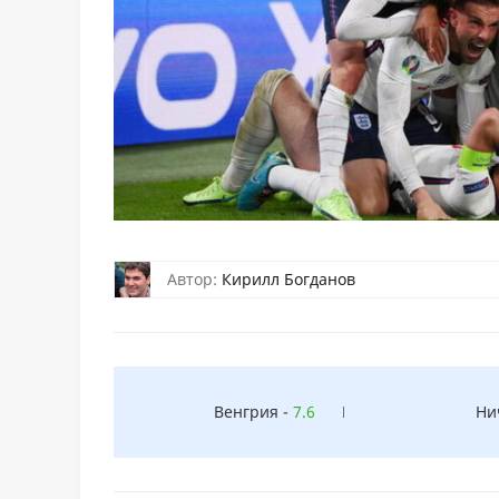
Автор:
Кирилл Богданов
Венгрия -
7.6
Ни