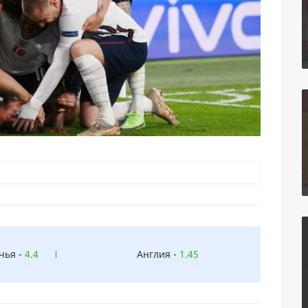
чья -
4.4
Англия -
1.45