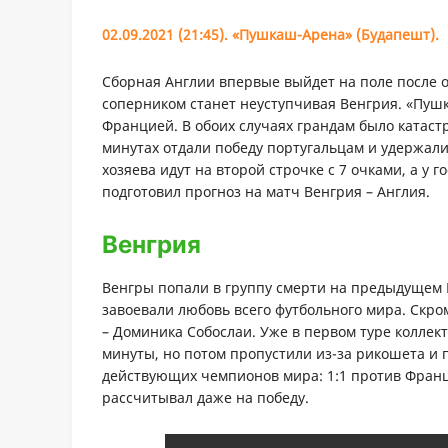
02.09.2021 (21:45). «Пушкаш-Арена» (Будапешт).
Сборная Англии впервые выйдет на поле после
соперником станет неуступчивая Венгрия. «Пуш
Францией. В обоих случаях грандам было катаст
минутах отдали победу португальцам и удержал
хозяева идут на второй строчке с 7 очками, а у г
подготовил прогноз на матч Венгрия – Англия.
Венгрия
Венгры попали в группу смерти на предыдущем 
завоевали любовь всего футбольного мира. Скро
– Доминика Собослаи. Уже в первом туре коллек
минуты, но потом пропустили из-за рикошета и
действующих чемпионов мира: 1:1 против Франци
рассчитывал даже на победу.