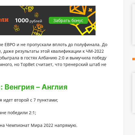
1000
Забрать бонус
рублей
пе ЕВРО и не пропускали вплоть до полуфинала. До
е, даже результаты этой квалификации к ЧМ-2022
обыграла в гостях Албанию 2:0 и вымучила победу
 много, но TopBet считает, что тренерский штаб не
 Венгрия – Англия
я идет второй с 7 пунктами;
ане победили 2:1;
т на Чемпионат Мира 2022 напрямую.