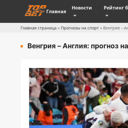
Новости
Рейтинг 
Главная
Главная страница
»
Прогнозы на спорт
»
Венгрия – А
Венгрия – Англия: прогноз н