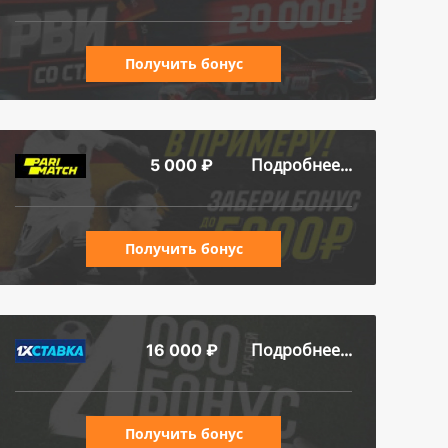
Получить бонус
Подробнее...
5 000 ₽
Получить бонус
Подробнее...
16 000 ₽
Получить бонус