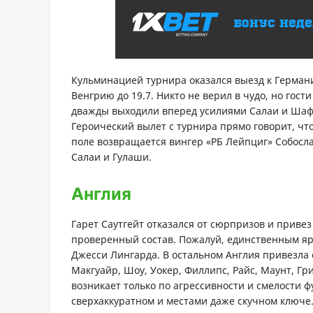
Кульминацией турнира оказался выезд к Герман
Венгрию до 19.7. Никто не верил в чудо, но гост
дважды выходили вперед усилиями Салаи и Шафе
Героический вылет с турнира прямо говорит, что
поле возвращается вингер «РБ Лейпциг» Собосла
Салаи и Гулаши.
Англия
Гарет Саутгейт отказался от сюрпризов и приве
проверенный состав. Пожалуй, единственным я
Джесси Лингарда. В остальном Англия привезла 
Макгуайр, Шоу, Уокер, Филлипс, Райс, Маунт, Гр
возникает только по агрессивности и смелости 
сверхаккуратном и местами даже скучном ключе