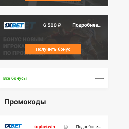
Подробнее...
6 500 ₽
Получить бонус
Все бонусы
Промокоды
topbetwin
Подробнее...