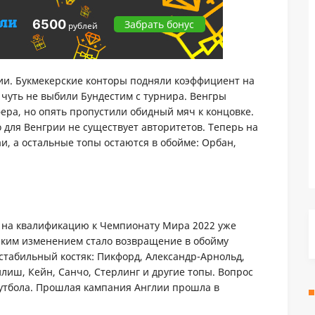
6500
Забрать бонус
рублей
ии. Букмекерские конторы подняли коэффициент на
и чуть не выбили Бундестим с турнира. Венгры
ра, но опять пропустили обидный мяч к концовке.
 для Венгрии не существует авторитетов. Теперь на
и, а остальные топы остаются в обойме: Орбан,
з на квалификацию к Чемпионату Мира 2022 уже
рким изменением стало возвращение в обойму
стабильный костяк: Пикфорд, Александр-Арнольд,
илиш, Кейн, Санчо, Стерлинг и другие топы. Вопрос
футбола. Прошлая кампания Англии прошла в
.