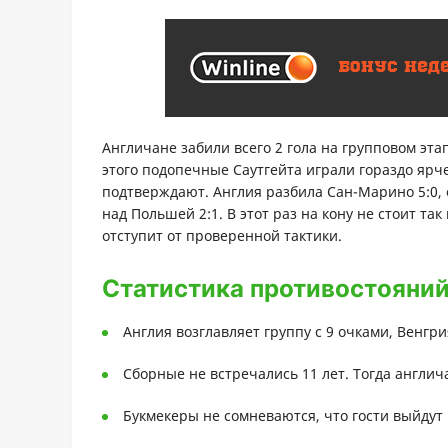
Англичане забили всего 2 гола на групповом эта
этого подопечные Саутгейта играли гораздо ярч
подтверждают. Англия разбила Сан-Марино 5:0, 
над Польшей 2:1. В этот раз на кону не стоит так
отступит от проверенной тактики.
Статистика противостояний:
Англия возглавляет группу с 9 очками, Венгри
Сборные не встречались 11 лет. Тогда англич
Букмекеры не сомневаются, что гости выйду