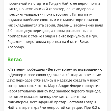
поражений на старте в Голден Найтс не верил почти
никто, но чемпионский характер, опыт лидеров и
прессинг «рыцарей» пока работают. Пятый матч
выдался наиболее сложным и в миниатюре показал
как складывается эта серия. Эвеланш заслуженно вели
2:0 после двух периодов, а потом разозленные и
припертые к стенке Голден Найтс вернулись в игру.
Редакция подготовила прогноз на 6 матч Вегас –
Колорадо.
Вегас
«Лавины» пообещали «Вегасу» войну по возвращению
в Денвер и свое слово сдержали. «Рыцари» в течение
двух периодов отбивались в надежде создать у ворот
соперника хоть что-то. Марк-Андре Флери пропустил
необязательную шайбу под занавес первого периода,
но потом показал почему считается элитным
голкипером. Легендарный вратарь оставил Голден
Найтс в игре в крайне непростой ситуации. При 0:2 к