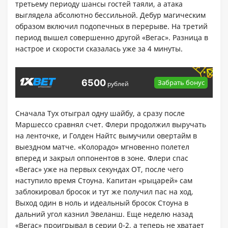
третьему периоду шансы гостей таяли, а атака
выглядела абсолютно бессильной. Дебур магическим
образом включил подопечных в перерыве. На третий
период вышел совершенно другой «Вегас». Разница в
настрое и скорости сказалась уже за 4 минуты.
6500
Забрать бонус
рублей
Сначала Тух отыграл одну шайбу, а сразу после
Маршессо сравнял счет. Флери продолжил выручать
на ленточке, и Голден Найтс вымучили овертайм в
выездном матче. «Колорадо» мгновенно полетел
вперед и закрыл оппонентов в зоне. Флери спас
«Вегас» уже на первых секундах ОТ, после чего
наступило время Стоуна. Капитан «рыцарей» сам
заблокировал бросок и тут же получил пас на ход.
Выход один в ноль и идеальный бросок Стоуна в
дальний угол казнил Эвеланш. Еще неделю назад
«Вегас» проигрывал в серии 0-2, а теперь не хватает