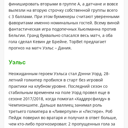
финишировать вторыми в группе A, а датчане и вовсе
вылезли на вторую строчку собственной группы всего
с 3 баллами. При этом букмекеры считают уверенными
фаворитами именно номинальных гостей. Всему виной
фантастическая игра подопечных Хьюлманна против
Бельгии. Гранд буквально спасался весь матч, а оба
гола сделал Кевин де Брейне. TopBet предлагает
прогноз на матч Уэльс – Дания.
Уэльс
Неожиданным героем Уэльса стал Дэнни Уорд. 28-
летний голкипер пробился в старт без игровой
практики на клубном уровне. Последний сезон со
стабильным временем на поле Уорд провел еще в
сезоне 2017/2018, когда помогал «Хаддерсфилду» в
Чемпионшипе. Дальше валлиец занимал роль
третьего голкипера в «Ливерпуле» и «Лестере». Роб
Пейдж поверил во вратаря и получил в ответ больше,
чем кто-либо прогнозировал: 2 пропущенных гола за