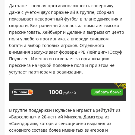
Датчане – полная противоположность сопернику.
Даже с учетом двух поражений в группе, сборная
показывает невероятный футбол в плане движения и
скорости. Безграничный запас сил помогает высоко
прессинговать. Хейбьерг и Делайни выгрызают центр
поля у любого противника, а впереди слишком
богатый выбор топовых игроков. Отдельного
внимания заслуживает форвард «РБ Лейпциг» Юссуф
Поульсен. Именно он отвечает за организацию
прессинга на чужой половине поля и при этом не
уступает партнерам в реализации.
1000
Забрать бонус
рублей
В группе поддержки Поульсена играют Брейтуэйт из
«Барселоны» и 20-летний Миккель Дамсгорд из
«Сампдории», который сенсационно выдавил из
основного состава более именитых вингеров и