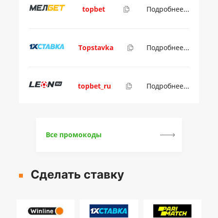
topbet
Подробнее...
Topstavka
Подробнее...
topbet_ru
Подробнее...
Все промокоды
Сделать ставку