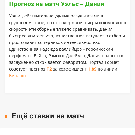
Прогноз на матч Уэльс – Дания
Уэльс действительно удивил результатами в
групповом этапе, но по содержанию игры и командной
скорости эти сборные тяжело сравнивать. Дания
быстрее двигает мяч, качественнее вступает в отбор и
просто давит соперников интенсивностью.
Единственная надежда валлийцев – героический
перфоманс Бэйла, Рэмси и Джеймса. Дания полностью
заслуженно открывается фаворитом. Портал TopBet
советует прогноз
П2
за коэффициент
1.89
по линии
Винлайн
.
Ещё ставки на матч