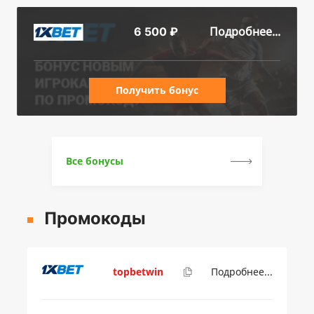
Подробнее...
6 500 ₽
Получить бонус
Все бонусы
Промокоды
topbetwin
Подробнее...