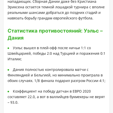
нападающих. Сборная Дании даже без Кристиана
Эриксена остается темной лошадкой турнира с вполне
реальными шансами добраться до поздних стадий и
навязать борьбу грандам европейского футбола.
Статистика противостояний: Уэльс –
Дания
Уэльс вышел в плей-офф после ничьи 1:1 со
Швейцарией, победы 2:0 над Турцией и поражения 0:1
Италии;
Дания полностью контролировала матчи с
Финляндией и Бельгией, но минимально проиграла в
обоих случаях. 1/8 финала подарил разгром России 4:1;
Коэффициент на победу датчан в ЕВРО 2020
составляет 22.0, а вот в валлийцев букмекеры не верят
– 93.0.