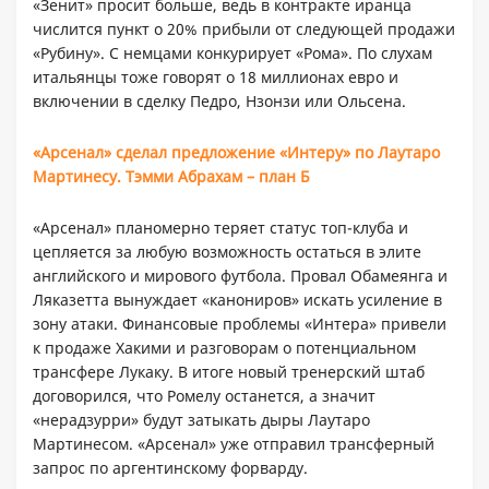
«Зенит» просит больше, ведь в контракте иранца
числится пункт о 20% прибыли от следующей продажи
«Рубину». С немцами конкурирует «Рома». По слухам
итальянцы тоже говорят о 18 миллионах евро и
включении в сделку Педро, Нзонзи или Ольсена.
«Арсенал» сделал предложение «Интеру» по Лаутаро
Мартинесу. Тэмми Абрахам – план Б
«Арсенал» планомерно теряет статус топ-клуба и
цепляется за любую возможность остаться в элите
английского и мирового футбола. Провал Обамеянга и
Ляказетта вынуждает «канониров» искать усиление в
зону атаки. Финансовые проблемы «Интера» привели
к продаже Хакими и разговорам о потенциальном
трансфере Лукаку. В итоге новый тренерский штаб
договорился, что Ромелу останется, а значит
«нерадзурри» будут затыкать дыры Лаутаро
Мартинесом. «Арсенал» уже отправил трансферный
запрос по аргентинскому форварду.