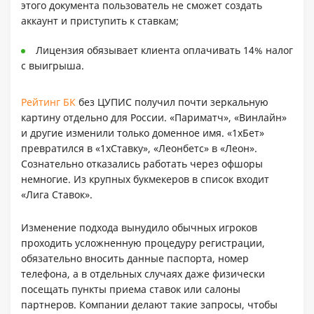
этого документа пользователь не сможет создать
аккаунт и приступить к ставкам;
Лицензия обязывает клиента оплачивать 14% налог
с выигрыша.
Рейтинг БК
без ЦУПИС получил почти зеркальную
картину отдельно для России. «Париматч», «Винлайн»
и другие изменили только доменное имя. «1хБет»
превратился в «1хСтавку», «Леонбетс» в «Леон».
Сознательно отказались работать через офшоры
немногие. Из крупных букмекеров в список входит
«Лига Ставок».
Изменение подхода вынудило обычных игроков
проходить усложненную процедуру регистрации,
обязательно вносить данные паспорта, номер
телефона, а в отдельных случаях даже физически
посещать пункты приема ставок или салоны
партнеров. Компании делают такие запросы, чтобы