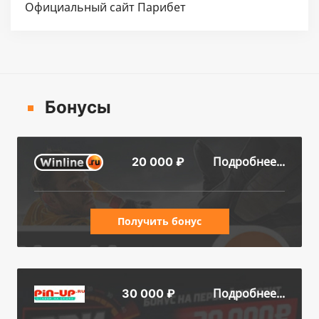
Официальный сайт Парибет
Бонусы
Подробнее...
20 000 ₽
Получить бонус
Подробнее...
30 000 ₽