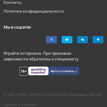
Контакты
Политика конфиденциальности
Мы в соцсетях
Играйте осторожно. При признаках
зависимости обратитесь к специалисту.
© 2026 TopBet - Беттинг и результаты спортивных матчей
Сделано в
InnoWeb