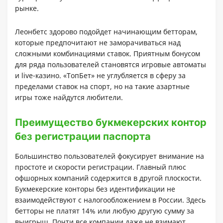
рынке.
Леонбетс здорово подойдет начинающим бетторам,
которые предпочитают не заморачиваться над
сложными комбинациями ставок. Приятным бонусом
для ряда пользователей становятся игровые автоматы
и live-казино. «ТопБет» не углубляется в сферу за
пределами ставок на спорт, но на такие азартные
игры тоже найдутся любители.
Преимущество букмекерских контор
без регистрации паспорта
Большинство пользователей фокусирует внимание на
простоте и скорости регистрации. Главный плюс
офшорных компаний содержится в другой плоскости.
Букмекерские конторы без идентификации не
взаимодействуют с налогообложением в России. Здесь
бетторы не платят 14% или любую другую сумму за
выигрыш. Почти все компании даже не взимают