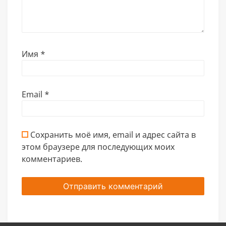
Имя
*
Email
*
Сохранить моё имя, email и адрес сайта в
этом браузере для последующих моих
комментариев.