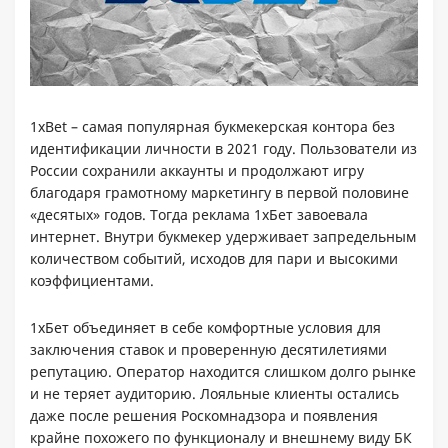
1хBet – самая популярная букмекерская контора без
идентификации личности в 2021 году. Пользователи из
России сохранили аккаунты и продолжают игру
благодаря грамотному маркетингу в первой половине
«десятых» годов. Тогда реклама 1хБет завоевала
интернет. Внутри букмекер удерживает запредельным
количеством событий, исходов для пари и высокими
коэффициентами.
1хБет объединяет в себе комфортные условия для
заключения ставок и проверенную десятилетиями
репутацию. Оператор находится слишком долго рынке
и не теряет аудиторию. Лояльные клиенты остались
даже после решения Роскомнадзора и появления
крайне похожего по функционалу и внешнему виду БК