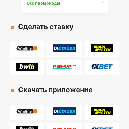
Все промокоды
Сделать ставку
Скачать приложение