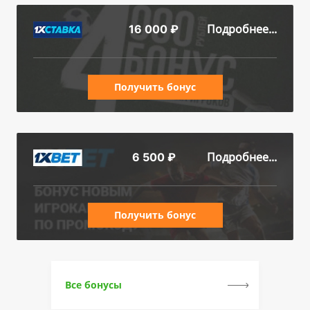
Подробнее...
16 000 ₽
Получить бонус
Подробнее...
6 500 ₽
Получить бонус
Все бонусы