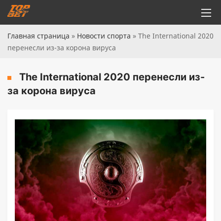
Главная страница
»
Новости спорта
»
The International 2020
перенесли из-за корона вируса
The International 2020 перенесли из-
за корона вируса