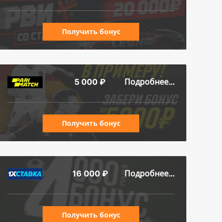
Получить бонус
Подробнее...
5 000 ₽
Получить бонус
Подробнее...
16 000 ₽
Получить бонус