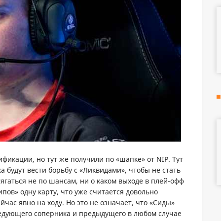
фикации, но тут же получили по «шапке» от NIP. Тут
 будут вести борьбу с «Ликвидами», чтобы не стать
ягаться не по шансам, ни о каком выходе в плей-офф
ипов» одну карту, что уже считается довольно
час явно на ходу. Но это не означает, что «Сиды»
ледующего соперника и предыдущего в любом случае