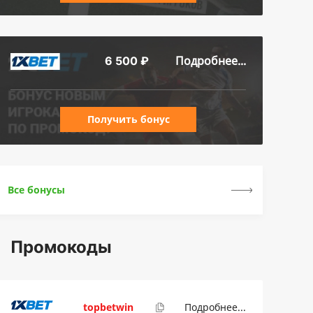
Подробнее...
6 500 ₽
Получить бонус
Все бонусы
Промокоды
topbetwin
Подробнее...