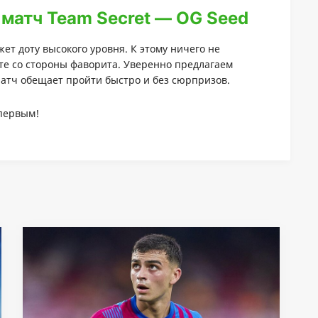
 матч Team Secret — OG Seed
ет доту высокого уровня. К этому ничего не
рте со стороны фаворита. Уверенно предлагаем
Матч обещает пройти быстро и без сюрпризов.
первым!