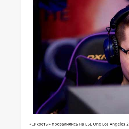
«Сикреты» провалились на ESL One Los Angeles 