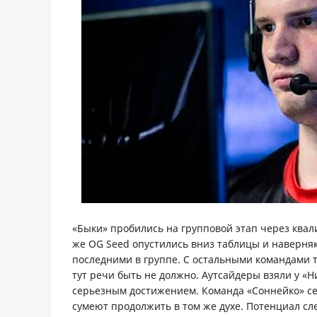
«Быки» пробились на групповой этап через квали
же OG Seed опустились вниз таблицы и наверняка
последними в группе. С остальными командами т
тут речи быть не должно. Аутсайдеры взяли у «Н
серьезным достижением. Команда «Соннейко» сей
сумеют продолжить в том же духе. Потенциал с