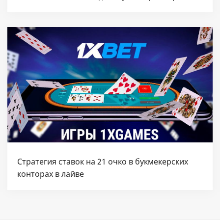
Стратегия ставок на 21 очко в букмекерских
конторах в лайве