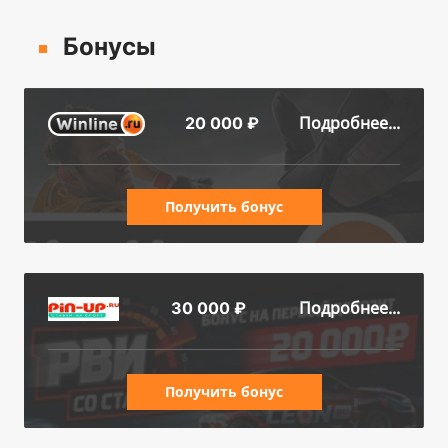
Бонусы
Подробнее...
20 000 ₽
Получить бонус
Подробнее...
30 000 ₽
Получить бонус