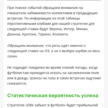
При поиске событий обращаем внимание на
показатели забиваемости коллективов в предыдущих
встречах. По информации из этой таблицы
перспективными клубами для нашей стратегии для
следующей ставки будут Верона, Интер, Милан,
Дженоа, Кротоне, Торино, Аталанта.
Обращаем внимание, что речь идет именно о
следующей ставке на ОЗ, а не о выборе клубов на весь
сезон.
Не подходят поединки во время плохой погоды, когда
футболистам приходится играть на заснеженном поле
или в дождь. Шансы на голы в таких встречах ощутимо
снижаются.
Статистическая вероятность успеха
Стратегия «Обе забьют в футболе» будет прибыльной