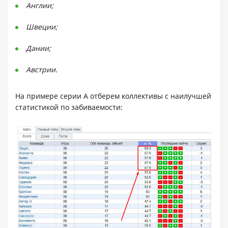
Англии;
Швеции;
Дании;
Австрии.
На примере серии А отберем коллективы с наилучшей
статистикой по забиваемости: