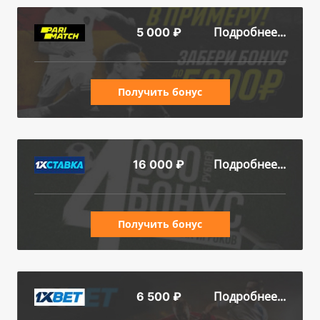
Подробнее...
5 000 ₽
Получить бонус
Подробнее...
16 000 ₽
Получить бонус
Подробнее...
6 500 ₽