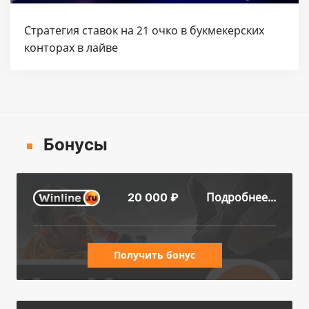
Стратегия ставок на 21 очко в букмекерских
конторах в лайве
Бонусы
Подробнее...
20 000 ₽
Получить бонус