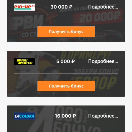
Подробнее...
30 000 ₽
Получить бонус
Подробнее...
5 000 ₽
Получить бонус
Подробнее...
16 000 ₽