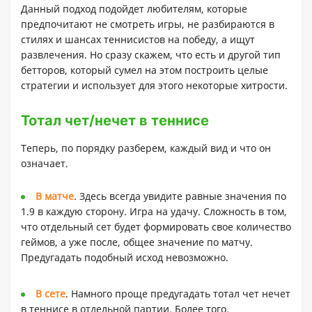
Данный подход подойдет любителям, которые
предпочитают не смотреть игры, не разбираются в
стилях и шансах теннисистов на победу, а ищут
развлечения. Но сразу скажем, что есть и другой тип
бетторов, который сумел на этом построить целые
стратегии и использует для этого некоторые хитрости.
Тотал чет/нечет в теннисе
Теперь, по порядку разберем, каждый вид и что он
означает.
В матче
.
Здесь всегда увидите равные значения по
1.9 в каждую сторону. Игра на удачу. Сложность в том,
что отдельный сет будет формировать свое количество
геймов, а уже после, общее значение по матчу.
Предугадать подобный исход невозможно.
В сете
. Намного проще предугадать тотал чет нечет
в теннисе в отдельной партии. Более того,