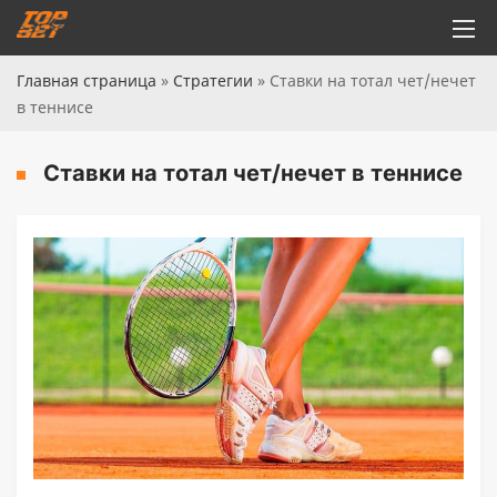
Главная страница
»
Стратегии
»
Ставки на тотал чет/нечет
в теннисе
Ставки на тотал чет/нечет в теннисе