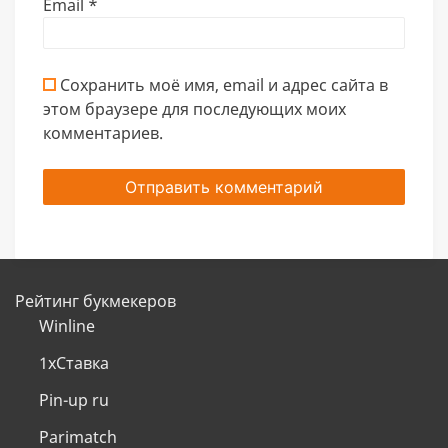
Email
*
Сохранить моё имя, email и адрес сайта в
этом браузере для последующих моих
комментариев.
Рейтинг букмекеров
Winline
1хСтавка
Pin-up ru
Parimatch