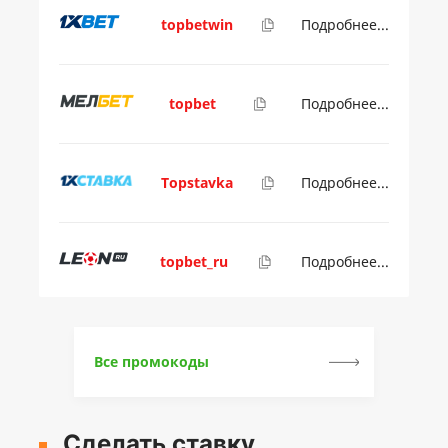
topbetwin
Подробнее...
topbet
Подробнее...
Topstavka
Подробнее...
topbet_ru
Подробнее...
Все промокоды
Сделать ставку