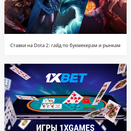
Ставки на Dota 2: гайд по букмекерам и рынкам