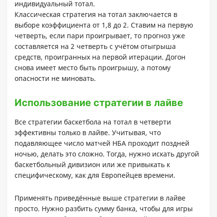
индивидуальный тотал.
Классическая стратегия на тотал заключается в
выборе коэффициента от 1,8 до 2. Ставим на первую
четверть, если пари проигрывает, то прогноз уже
составляется на 2 четверть с учётом отыгрыша
средств, проигранных на первой итерации. Догон
снова имеет место быть проигрышу, а потому
опасности не миновать.
Использование стратегии в лайве
Все стратегии баскетбола на тотал в четверти
эффективны только в лайве. Учитывая, что
подавляющее число матчей НБА проходит поздней
ночью, делать это сложно. Тогда, нужно искать другой
баскетбольный дивизион или же привыкать к
специфическому, как для Европейцев времени.
Применять приведённые выше стратегии в лайве
просто. Нужно разбить сумму банка, чтобы для игры