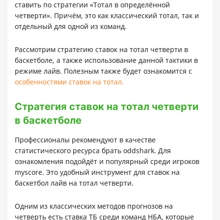
ставить по стратегии «Тотал в определённой
четверти». Причём, это как классический тотал, так и
отдельный для одной из команд.
Рассмотрим стратегию ставок на тотал четверти в
баскетболе, а также использование данной тактики в
режиме лайв. Полезным также будет ознакомится с
особенностями ставок на тотал.
Стратегия ставок на тотал четверти
в баскетболе
Профессионалы рекомендуют в качестве
статистического ресурса брать oddshark. Для
ознакомления подойдёт и популярный среди игроков
myscore. Это удобный инструмент для ставок на
баскетбол лайв на тотал четверти.
Одним из классических методов прогнозов на
четверть есть ставка ТБ среди команд НБА, которые