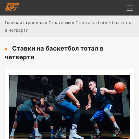
Главная страница
»
Стратегии
»
Ставки на баскетбол тотал
в четверти
Ставки на баскетбол тотал в
четверти