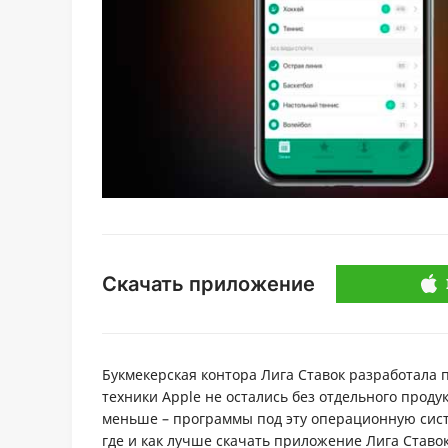
Скачать приложение
Букмекерская контора Лига Ставок разработала
техники Apple не остались без отдельного проду
меньше – программы под эту операционную систе
где и как лучше скачать приложение Лига Ставок