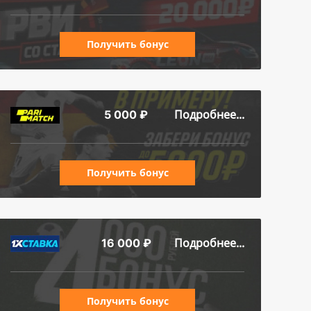
Получить бонус
Подробнее...
5 000 ₽
Получить бонус
Подробнее...
16 000 ₽
Получить бонус