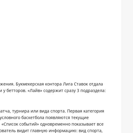
ожения. Букмекерская контора Лига Ставок отдала
 у бетторов. «Лайв» содержит сразу 3 подраздела:
атча, турнира или вида спорта. Первая категория
условного баскетбола появляются текущие
. «Список событий» одновременно показывает все
зователь видит главную информацию: вид спорта,