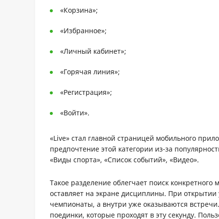
«Корзина»;
«Избранное»;
«Личный кабинет»;
«Горячая линия»;
«Регистрация»;
«Войти».
«Live» стал главной страницей мобильного прил
предпочтение этой категории из-за популярности
«Виды спорта», «Список событий», «Видео».
Такое разделение облегчает поиск конкретного м
оставляет на экране дисциплины. При открытии 
чемпионаты, а внутри уже оказываются встречи
поединки, которые проходят в эту секунду. Поль