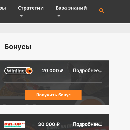
зы
Стратегии
База знаний
Search
for:
Бонусы
Подробнее...
20 000 ₽
Получить бонус
Подробнее...
30 000 ₽