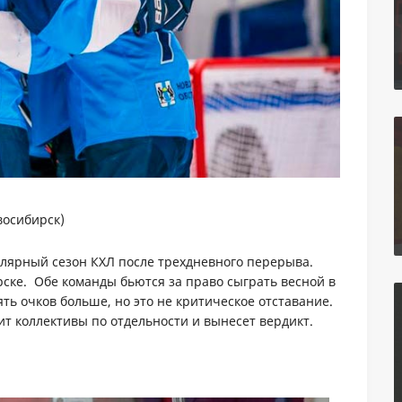
восибирск)
улярный сезон КХЛ после трехдневного перерыва.
ске. Обе команды бьются за право сыграть весной в
ть очков больше, но это не критическое отставание.
рит коллективы по отдельности и вынесет вердикт.