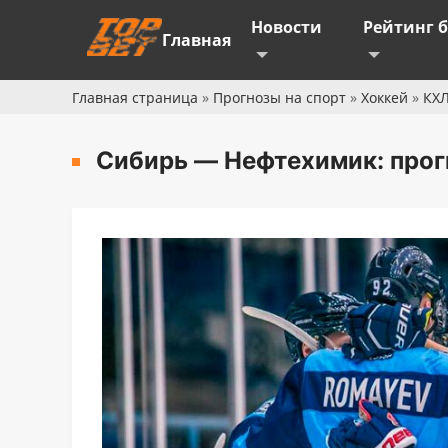
Новости
Рейтинг 
Главная
Главная страница
»
Прогнозы на спорт
»
Хоккей
»
КХ
Сибирь — Нефтехимик: прогн