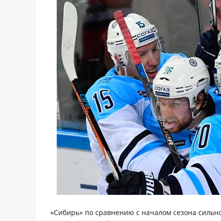
«Сибирь» по сравнению с началом сезона сильн