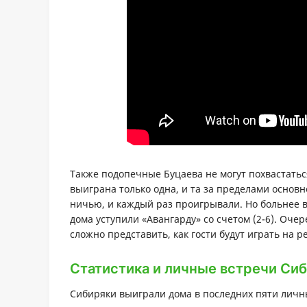
Также подопечные Буцаева не могут похвастать
выиграна только одна, и та за пределами основ
ничью, и каждый раз проигрывали. Но больнее 
дома уступили «Авангарду» со счетом (2-6). Оче
сложно представить, как гости будут играть на р
Статистика и личные встречи Си
Сибиряки выиграли дома в последних пяти личны