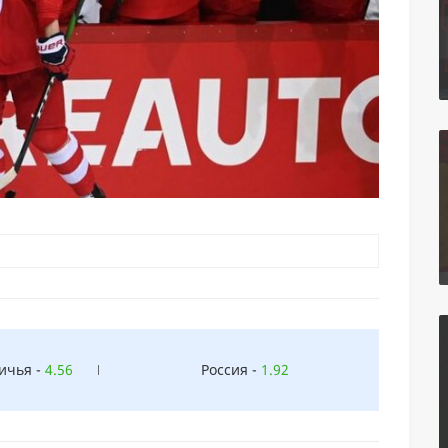
ичья -
4.56
Россия -
1.92