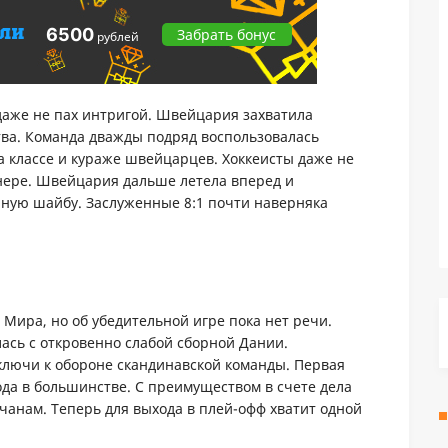
6500
Забрать бонус
рублей
даже не пах интригой. Швейцария захватила
ва. Команда дважды подряд воспользовалась
а классе и кураже швейцарцев. Хоккеисты даже не
нере. Швейцария дальше летела вперед и
ную шайбу. Заслуженные 8:1 почти наверняка
 Мира, но об убедительной игре пока нет речи.
лась с откровенно слабой сборной Дании.
ключи к обороне скандинавской команды. Первая
ода в большинстве. С преимуществом в счете дела
чанам. Теперь для выхода в плей-офф хватит одной