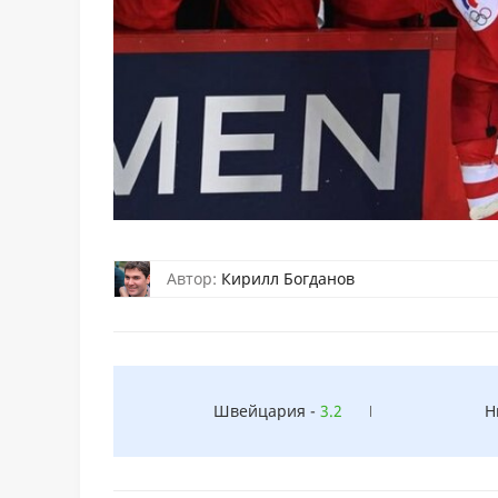
Автор:
Кирилл Богданов
Швейцария -
3.2
Н