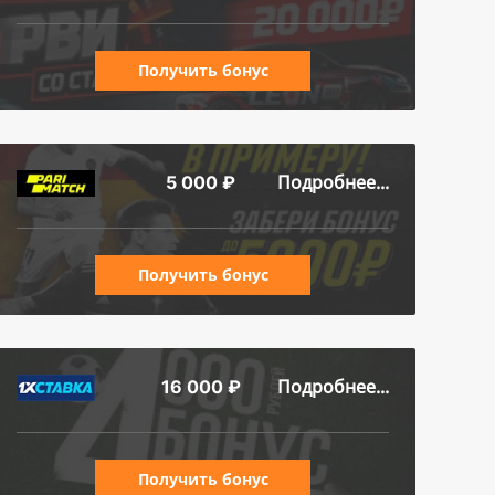
Получить бонус
Подробнее...
5 000 ₽
Получить бонус
Подробнее...
16 000 ₽
Получить бонус