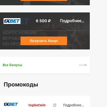
Подробнее...
6 500 ₽
Получить бонус
Все бонусы
Промокоды
topbetwin
Подробнее...