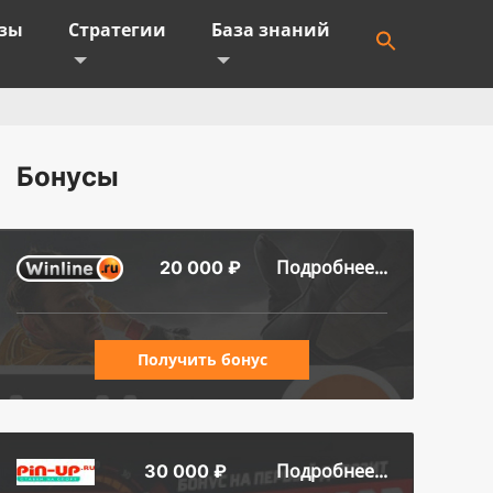
зы
Стратегии
База знаний
Search
for:
Бонусы
Подробнее...
20 000 ₽
Получить бонус
Подробнее...
30 000 ₽