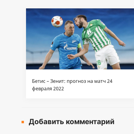
Бетис – Зенит: прогноз на матч 24
февраля 2022
Добавить комментарий