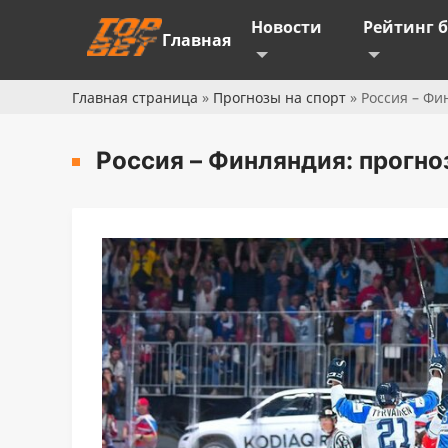
Новости
Рейтинг 
Главная
Главная страница
»
Прогнозы на спорт
»
Россия – Фи
Россия – Финляндия: прогноз