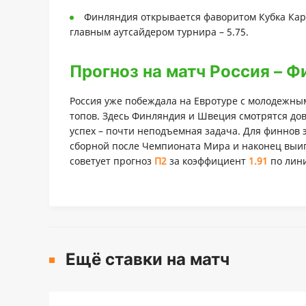
Финляндия открывается фаворитом Кубка Карь
главным аутсайдером турнира – 5.75.
Прогноз на матч Россия – 
Россия уже побеждала на Евротуре с молодежным
топов. Здесь Финляндия и Швеция смотрятся до
успех – почти неподъемная задача. Для финнов 
сборной после Чемпионата Мира и наконец выигр
советует прогноз
П2
за коэффициент
1.91
по лин
Ещё ставки на матч