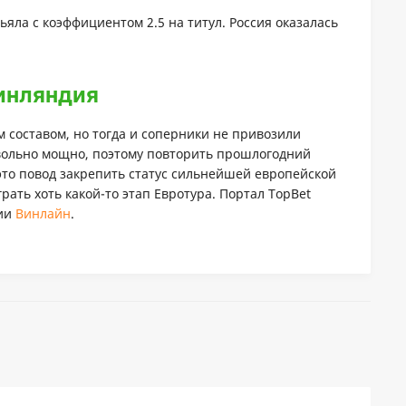
яла с коэффициентом 2.5 на титул. Россия оказалась
Финляндия
 составом, но тогда и соперники не привозили
вольно мощно, поэтому повторить прошлогодний
это повод закрепить статус сильнейшей европейской
ать хоть какой-то этап Евротура. Портал TopBet
ии
Винлайн
.