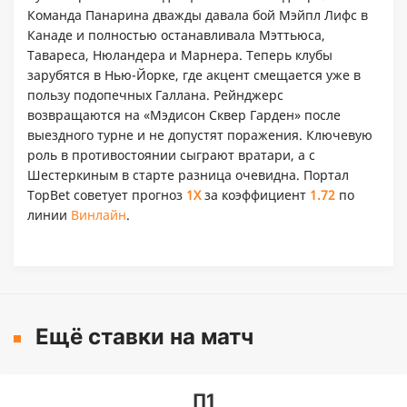
Команда Панарина дважды давала бой Мэйпл Лифс в
Канаде и полностью останавливала Мэттьюса,
Тавареса, Нюландера и Марнера. Теперь клубы
зарубятся в Нью-Йорке, где акцент смещается уже в
пользу подопечных Галлана. Рейнджерс
возвращаются на «Мэдисон Сквер Гарден» после
выездного турне и не допустят поражения. Ключевую
роль в противостоянии сыграют вратари, а с
Шестеркиным в старте разница очевидна. Портал
TopBet советует прогноз
1X
за коэффициент
1.72
по
линии
Винлайн
.
Ещё ставки на матч
П1