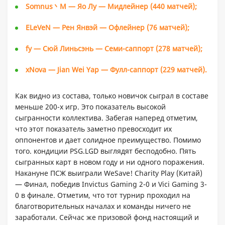
Somnus丶M — Яо Лу — Мидлейнер (440 матчей);
ELeVeN — Рен Янвэй — Офлейнер (76 матчей);
fy — Сюй Линьсэнь — Семи-саппорт (278 матчей);
xNova — Jian Wei Yap — Фулл-саппорт (229 матчей).
Как видно из состава, только новичок сыграл в составе
меньше 200-х игр. Это показатель высокой
сыгранности коллектива. Забегая наперед отметим,
что этот показатель заметно превосходит их
оппонентов и дает солидное преимущество. Помимо
того. кондиции PSG.LGD выглядят бесподобно. Пять
сыгранных карт в новом году и ни одного поражения.
Накануне ПСЖ выиграли WeSave! Charity Play (Китай)
— Финал, победив Invictus Gaming 2-0 и Vici Gaming 3-
0 в финале. Отметим, что тот турнир проходил на
благотворительных началах и команды ничего не
заработали. Сейчас же призовой фонд настоящий и