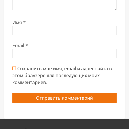
Имя
*
Email
*
Сохранить моё имя, email и адрес сайта в
этом браузере для последующих моих
комментариев.