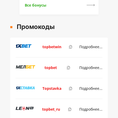
Все бонусы
Промокоды
topbetwin
Подробнее...
topbet
Подробнее...
Topstavka
Подробнее...
topbet_ru
Подробнее...