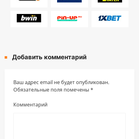
Добавить комментарий
Ваш адрес email не будет опубликован.
Обязательные поля помечены
*
Комментарий