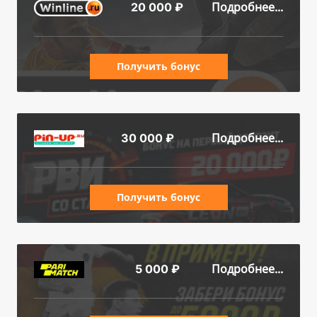
Подробнее...
20 000 ₽
Получить бонус
Подробнее...
30 000 ₽
Получить бонус
Подробнее...
5 000 ₽