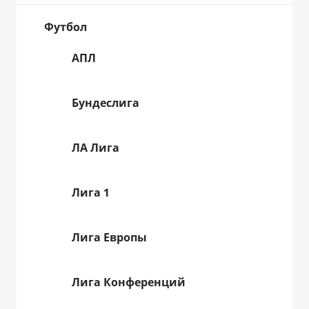
Футбол
АПЛ
Бундеслига
ЛА Лига
Лига 1
Лига Европы
Лига Конференций