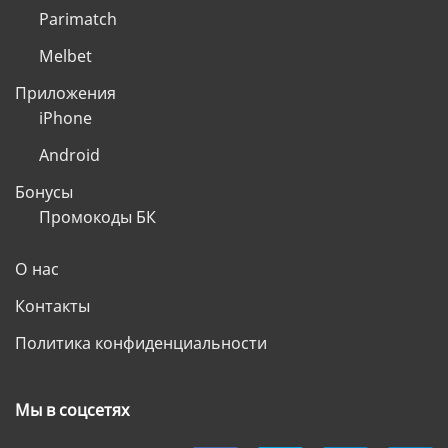
Parimatch
Melbet
Приложения
iPhone
Android
Бонусы
Промокоды БК
О нас
Контакты
Политика конфиденциальности
Мы в соцсетях