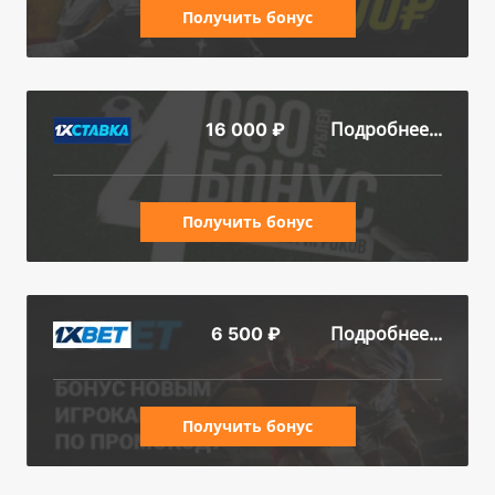
Получить бонус
Подробнее...
16 000 ₽
Получить бонус
Подробнее...
6 500 ₽
Получить бонус