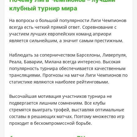
клубный турнир мира
На вопросы о большой популярности Лиги Чемпионов
всегда есть четкий прямой ответ. Соревнование с
участием лучших европейских команд априори
является сильнейшим, а значит самым престижным.
Наблюдать за соперничеством Барселоны, Ливерпуля,
Реала, Баварии, Милана всегда интересно. Высокая
популярность турнира обеспечивается качественным
трансляциями. Прогнозы на матчи Лиги Чемпионов по
статистике являются наиболее рейтинговыми.
Высочайшая мотивация участников турнира не
подвергается лишним сомнениям. Все клубы
стремятся выиграть трофей, выставляя оптимальные
составы в решающих матчах. Поэтому множество игр
проходит в бескомпромиссной борьбе.