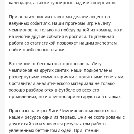
календаря, а также турнирные задачи соперников.
При анализе линии ставок мы делаем акцент на
валуйных событиях. Наши прогнозы игр на Лигу
чемпионов не только на победу одной из команд, но и
на многие другие события в росписи. Тщательная
работа со статистикой позволяет нашим экспертам
найти прибыльные ставки.
В отличие от бесплатных прогнозов на Лигу
чемпионов на других сайтах, наши подкреплены
развернутыми комментариями с понятными советами.
Составители аналитического материала не только
хорошо разбираются в футболе во всех его
проявлениях, но и отменно ориентируются в ставках.
Прогнозы на игры Лиги Чемпионов появляются на
нашем ресурсе одни из первых. Они не скопированы с
других сайтов и являются результатом работы
увлеченных беттингом людей. При чтении