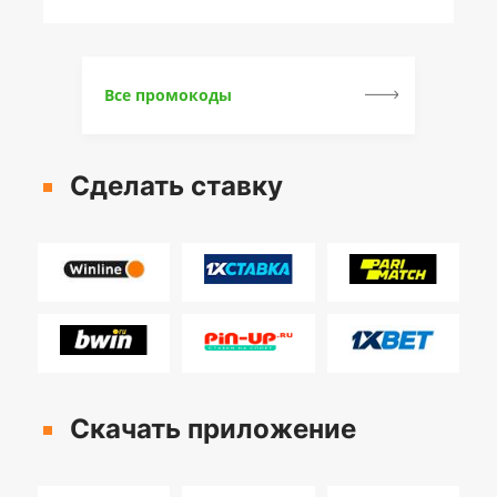
Все промокоды
Сделать ставку
Скачать приложение