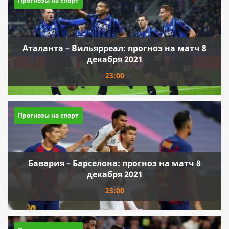
Прогнозы на спорт
Аталанта – Вильярреал: прогноз на матч 8
декабря 2021
23:00
Прогнозы на спорт
Бавария – Барселона: прогноз на матч 8
декабря 2021
23:00