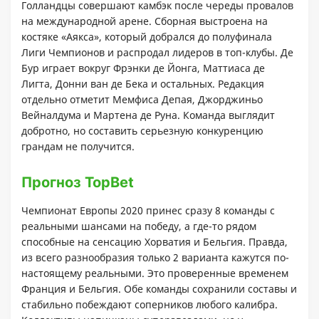
Голландцы совершают камбэк после череды провалов
на международной арене. Сборная выстроена на
костяке «Аякса», который добрался до полуфинала
Лиги Чемпионов и распродал лидеров в топ-клубы. Де
Бур играет вокруг Фрэнки де Йонга, Маттиаса де
Лигта, Донни ван де Бека и остальных. Редакция
отдельно отметит Мемфиса Депая, Джорджиньо
Вейналдума и Мартена де Руна. Команда выглядит
добротно, но составить серьезную конкуренцию
грандам не получится.
Прогноз TopBet
Чемпионат Европы 2020 принес сразу 8 команды с
реальными шансами на победу, а где-то рядом
способные на сенсацию Хорватия и Бельгия. Правда,
из всего разнообразия только 2 варианта кажутся по-
настоящему реальными. Это проверенные временем
Франция и Бельгия. Обе команды сохранили составы и
стабильно побеждают соперников любого калибра.