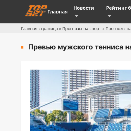
Новости
Рейтинг 
Главная
Главная страница
»
Прогнозы на спорт
»
Прогнозы н
Превью мужского тенниса н