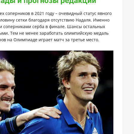
иады и прогнозы редакции
х соперников в 2021 году – очевидный статус явного
ловину сетки благодаря отсутствию Надаля. Именно
и соперниками серба в финале. Шансы остальных
ыми. Тем не менее заработать олимпийскую медаль
ов на Олимпиаде играет матч за третье место.