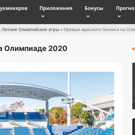
букмекеров
Приложения
Бонусы
Прогно
а Летние Олимпийские игры
»
Превью мужского тенниса на Ол
а Олимпиаде 2020