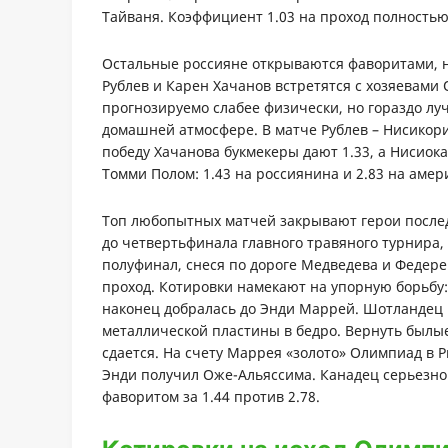
Тайваня. Коэффициент 1.03 на проход полностью
Остальные россияне открываются фаворитами, н
Рублев и Карен Хачанов встретятся с хозяевам
прогнозируемо слабее физически, но гораздо луч
домашней атмосфере. В матче Рублев – Нисикори 
победу Хачанова букмекеры дают 1.33, а Нисиока
Томми Полом: 1.43 на россиянина и 2.83 на амер
Топ любопытных матчей закрывают герои после
до четвертьфинала главного травяного турнира, 
полуфинал, снеся по дороге Медведева и Федере
проход. Котировки намекают на упорную борьбу: 
наконец добралась до Энди Маррей. Шотландец 
металлической пластины в бедро. Вернуть былые
сдается. На счету Маррея «золото» Олимпиад в Р
Энди получил Оже-Альяссима. Канадец серьезно 
фаворитом за 1.44 против 2.78.