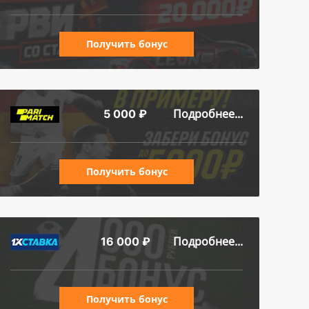
Получить бонус
Подробнее...
5 000 ₽
Получить бонус
Подробнее...
16 000 ₽
Получить бонус