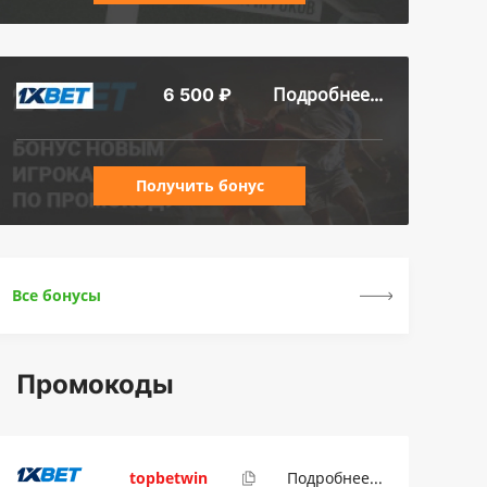
Подробнее...
6 500 ₽
Получить бонус
Все бонусы
Промокоды
topbetwin
Подробнее...