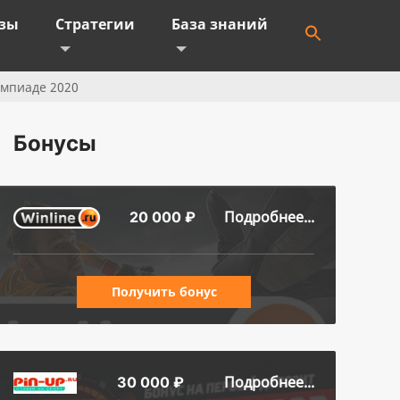
зы
Стратегии
База знаний
Search
for:
импиаде 2020
Бонусы
Подробнее...
20 000 ₽
Получить бонус
Подробнее...
30 000 ₽