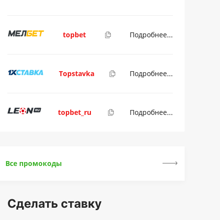
topbet
Подробнее...
Topstavka
Подробнее...
topbet_ru
Подробнее...
Все промокоды
Сделать ставку