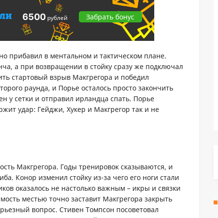
6500
Забрать бонус
рублей
зно прибавил в ментальном и тактическом плане.
нча, а при возвращении в стойку сразу же подключал
ить стартовый взрыв Макгрегора и победил
второго раунда, и Порье осталось просто закончить
ен у сетки и отправил ирландца спать. Порье
ржит удар: Гейджи, Хукер и Макгрегор так и не
ость Макгрегора. Годы тренировок сказываются, и
а. Конор изменил стойку из-за чего его ноги стали
ков оказалось не настолько важным – икры и связки
имость местью точно заставит Макгрегора закрыть
серьезный вопрос. Стивен Томпсон посоветовал