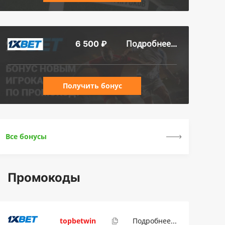
Подробнее...
6 500 ₽
Получить бонус
Все бонусы
Промокоды
topbetwin
Подробнее...