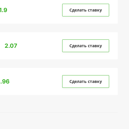
1.9
Сделать ставку
2.07
т
Сделать ставку
1.96
Сделать ставку