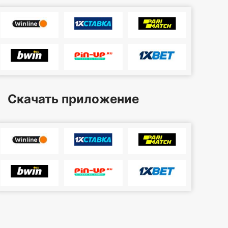
Скачать приложение