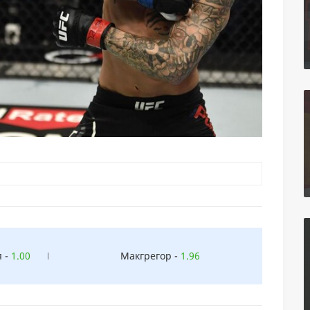
 -
1.00
Макгрегор -
1.96