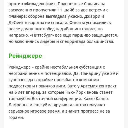
против «Филадельфии». Подопечные Салливана
заслуженно пропустили 11 шайб за две встречи с
Флайерз: оборона выглядела ужасно, Джарри и
ДеСмит в воротах не спасали. Фанаты успокоились
после домашних побед над «Вашингтоном», но
напрасно. «Питтсбург» все еще паршиво защищается,
но включились лидеры и спецбригада большинства.
Рейнджерс
Рейнджерс – крайне нестабильная субстанция с
неограниченным потенциалом. Да, Панарину уже 29 и
суперзвезда в прайме прозябает в компании
подростков и новичков лиги. Зато у Артемия контракт
на 6 лет вперед, за которые Нью-Йорк вновь станет
топ-клубом Восточной конференции. Какко Каапо,
Лафренье и еще уйма других талантов получает
серьезное игровое время, а значит прогресс не за
горами.