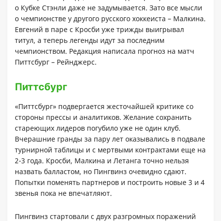
о Кубке Стэнли даже не задумывается. Зато все мысли
о чемпионстве у другого русского хоккеиста – Малкина.
Евгений в паре с Кросби уже трижды выигрывал
титул, а теперь легенды идут за последним
чемпионством. Редакция написала прогноз на матч
Питтсбург – Рейнджерс.
Питтсбург
«Питтсбург» подвергается жесточайшей критике со
стороны прессы и аналитиков. Желание сохранить
стареющих лидеров погубило уже не один клуб.
Вчерашние гранды за пару лет оказывались в подвале
турнирной таблицы и с мертвыми контрактами еще на
2-3 года. Кросби, Малкина и Летанга точно нельзя
назвать балластом, но Пингвинз очевидно сдают.
Попытки поменять партнеров и построить новые 3 и 4
звенья пока не впечатляют.
Пингвинз стартовали с двух разгромных поражений