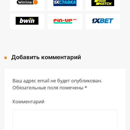
Добавить комментарий
Ваш адрес email не будет опубликован.
Обязательные поля помечены
*
Комментарий