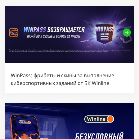
WinPass: фрибеты и скины за выполнение
киберспортивных заданий от БК Winline