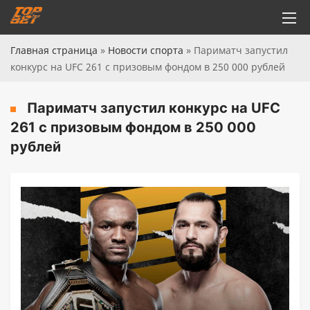
Главная страница
»
Новости спорта
»
Париматч запустил
конкурс на UFC 261 с призовым фондом в 250 000 рублей
Париматч запустил конкурс на UFC
261 с призовым фондом в 250 000
рублей