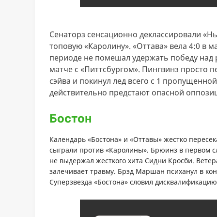
Сенаторз сенсационно деклассировали «Нь
топовую «Каролину». «Оттава» вела 4:0 в м
периоде не помешал удержать победу над 
матче с «Питтсбургом». Пингвинз просто п
сэйва и покинул лед всего с 1 пропущенно
действительно предстают опасной оппозиц
Бостон
Календарь «Бостона» и «Оттавы» жестко пересека
сыграли против «Каролины». Брюинз в первом с
не выдержал жесткого хита Сидни Кросби. Ветер
залечивает травму. Брэд Маршан психанул в кон
Суперзвезда «Бостона» словил дисквалификацию