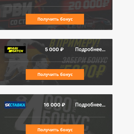
Получить бонус
Подробнее...
5 000 ₽
Получить бонус
Подробнее...
16 000 ₽
Получить бонус