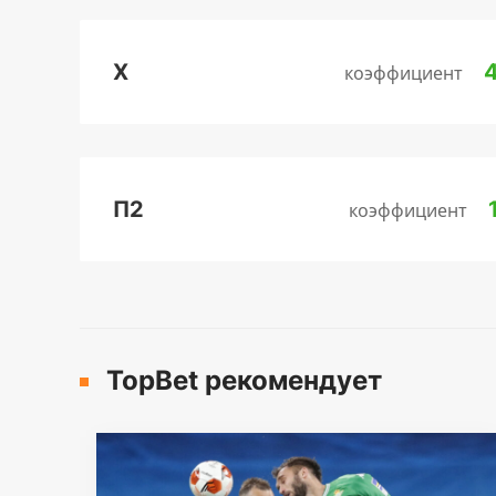
Х
4
коэффициент
П2
коэффициент
TopBet рекомендует