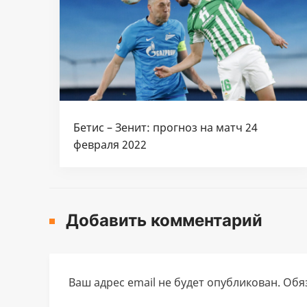
Бетис – Зенит: прогноз на матч 24
февраля 2022
Добавить комментарий
Ваш адрес email не будет опубликован.
Обяз