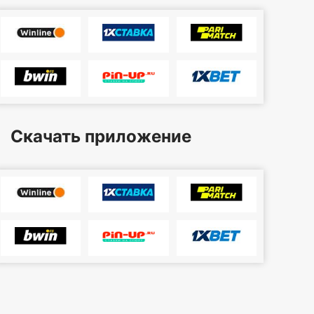
Скачать приложение