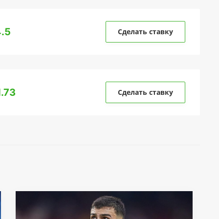
.5
Сделать ставку
1.73
Сделать ставку