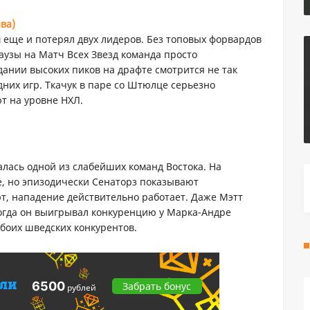
ава)
м еще и потерял двух лидеров. Без топовых форвардов
аузы на Матч Всех Звезд команда просто
ании высоких пиков на драфте смотрится не так
дних игр. Ткачук в паре со Штюлце серьезно
ют на уровне НХЛ.
лась одной из слабейших команд Востока. На
, но эпизодически Сенаторз показывают
, нападение действительно работает. Даже Мэтт
огда он выигрывал конкуренцию у Марка-Андре
обоих шведских конкурентов.
6500
Забрать бонус
рублей