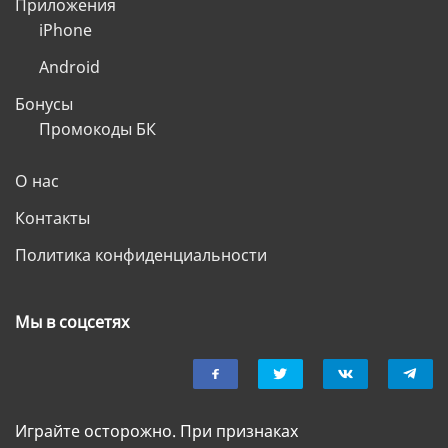
Приложения
iPhone
Android
Бонусы
Промокоды БК
О нас
Контакты
Политика конфиденциальности
Мы в соцсетях
Играйте осторожно. При признаках