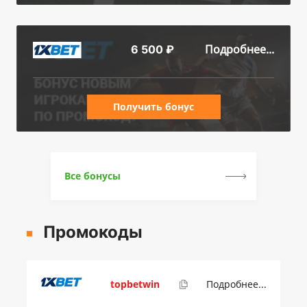
Подробнее...
6 500 ₽
Получить бонус
Все бонусы
Промокоды
topbetwin
Подробнее...