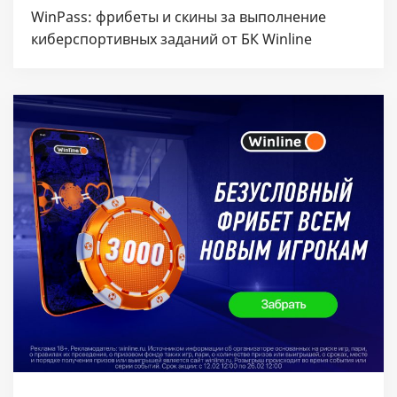
WinPass: фрибеты и скины за выполнение
киберспортивных заданий от БК Winline