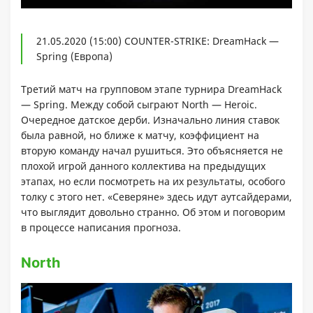
21.05.2020 (15:00) COUNTER-STRIKE: DreamHack —
Spring (Европа)
Третий матч на групповом этапе турнира DreamHack
— Spring. Между собой сыграют North — Heroic.
Очередное датское дерби. Изначально линия ставок
была равной, но ближе к матчу, коэффициент на
вторую команду начал рушиться. Это объясняется не
плохой игрой данного коллектива на предыдущих
этапах, но если посмотреть на их результаты, особого
толку с этого нет. «Северяне» здесь идут аутсайдерами,
что выглядит довольно странно. Об этом и поговорим
в процессе написания прогноза.
North