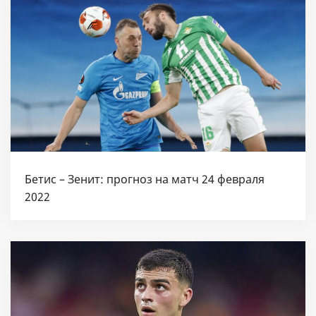
Бетис – Зенит: прогноз на матч 24 февраля
2022