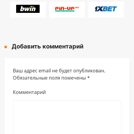
Добавить комментарий
Ваш адрес email не будет опубликован.
Обязательные поля помечены
*
Комментарий