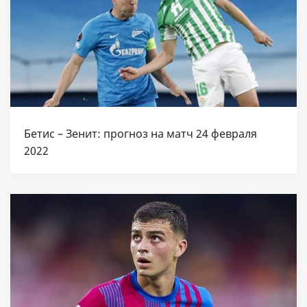
Бетис – Зенит: прогноз на матч 24 февраля
2022