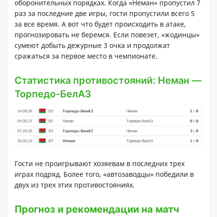
оборонительных порядках. Когда «Неман» пропустил 7
раз за последние две игры, гости пропустили всего 5
за все время. А вот что будет происходить в атаке,
прогнозировать не беремся. Если повезет, «жодинцы»
сумеют добыть дежурные 3 очка и продолжат
сражаться за первое место в чемпионате.
Статистика противостояний: Неман —
Торпедо-БелАЗ
Гости не проигрывают хозяевам в последних трех
играх подряд. Более того, «автозаводцы» победили в
двух из трех этих противостояниях.
Прогноз и рекомендации на матч