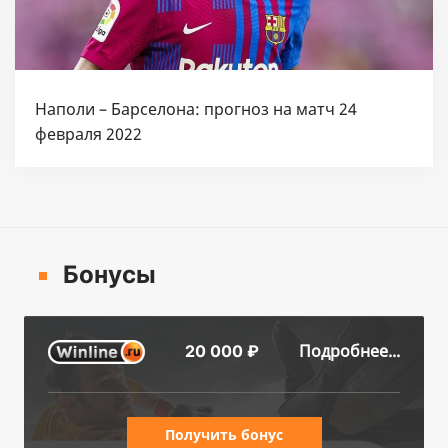
Наполи – Барселона: прогноз на матч 24
февраля 2022
Бонусы
Подробнее...
20 000 ₽
Получить бонус