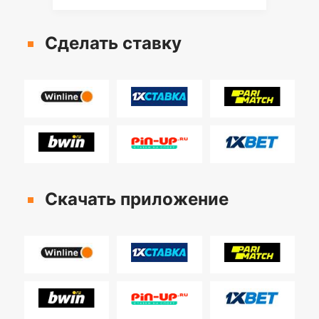
Сделать ставку
Скачать приложение