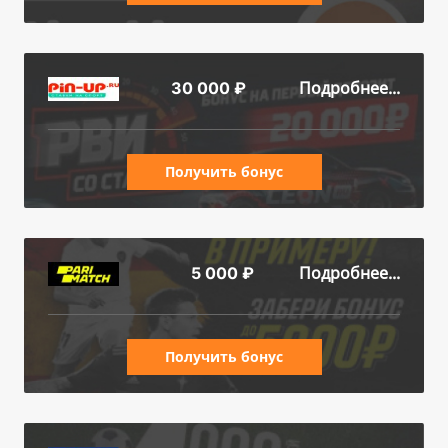
Подробнее...
30 000 ₽
Получить бонус
Подробнее...
5 000 ₽
Получить бонус