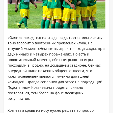
«Олени» находятся на спаде, ведь третье место снизу
явно говорит о внутренних проблемах клуба. На
текущий момент «Неман» выиграл только дважды, при
двух ничьих и четырех поражениях. Но есть и
положительный момент, обе выигрышных игры
проходили в Гродно, на домашнем стадионе. Сейчас
очередной шанс показать общественности, что
«желто-зеленые» являются именно домашней
командой. Правда соперник для этого не подходящий.
Подопечным Ковалевича придется сильно
постараться, тем более на фоне последних
результатов.
Хозяевам кровь из носу нужно решать вопрос со