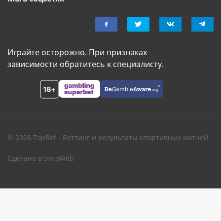
Играйте осторожно. При признаках
зависимости обратитесь к специалисту.
© 2026 TopBet - Беттинг и результаты спортивных матчей
Сделано в
InnoWeb