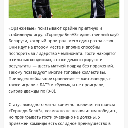
«Оранжевые» показывают крайне приятную и
стабильную игру. «Торпедо-БелАЗ» единственный клуб
Беларуси, который проиграл всего один раз за сезон.
Они идут на втором месте и вполне способны
поспорить за лидерство чемпионата. Гости находятся
в сильных кондициях, это же демонстрируют и
результаты — шесть матчей подряд без поражений.
Такому позавидуют многие топовые коллективы.
Приведем небольшое сравнение — «автозаводцы»
также играли с БАТЭ и «Рухом», и не проиграли,
сыграв дважды по (0-0).
Статус выездного матча конечно повлияет на шансы
«Торпедо-БелАЗ», возможно не позволит им победить,
но проигрывать гости очевидно не должны. У
приезжей команды есть солидное преимущество в