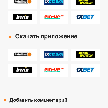
Скачать приложение
Добавить комментарий