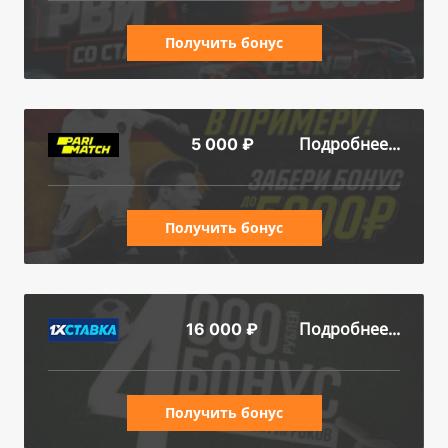
Получить бонус
Подробнее...
5 000 ₽
Получить бонус
Подробнее...
16 000 ₽
Получить бонус