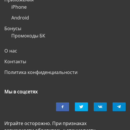
iPhone
Android
Бонусы
Промокоды БК
О нас
Контакты
Политика конфиденциальности
Мы в соцсетях
Играйте осторожно. При признаках