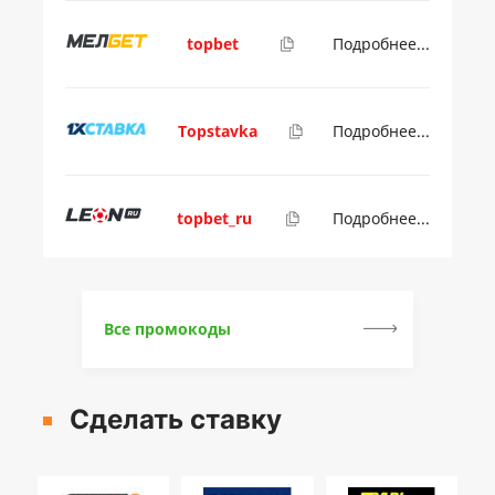
topbet
Подробнее...
Topstavka
Подробнее...
topbet_ru
Подробнее...
Все промокоды
Сделать ставку