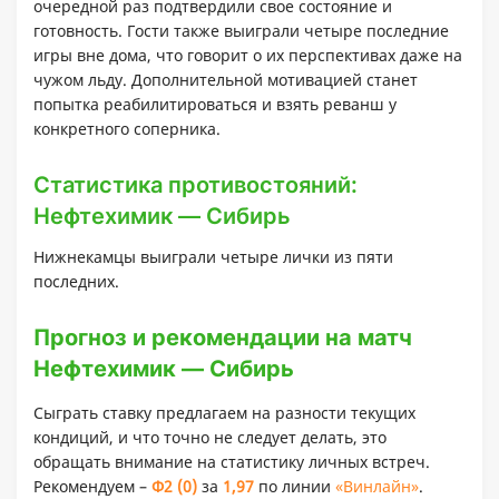
очередной раз подтвердили свое состояние и
готовность. Гости также выиграли четыре последние
игры вне дома, что говорит о их перспективах даже на
чужом льду. Дополнительной мотивацией станет
попытка реабилитироваться и взять реванш у
конкретного соперника.
Статистика противостояний:
Нефтехимик — Сибирь
Нижнекамцы выиграли четыре лички из пяти
последних.
Прогноз и рекомендации на матч
Нефтехимик — Сибирь
Сыграть ставку предлагаем на разности текущих
кондиций, и что точно не следует делать, это
обращать внимание на статистику личных встреч.
Рекомендуем –
Ф2 (0)
за
1,97
по линии
«Винлайн»
.