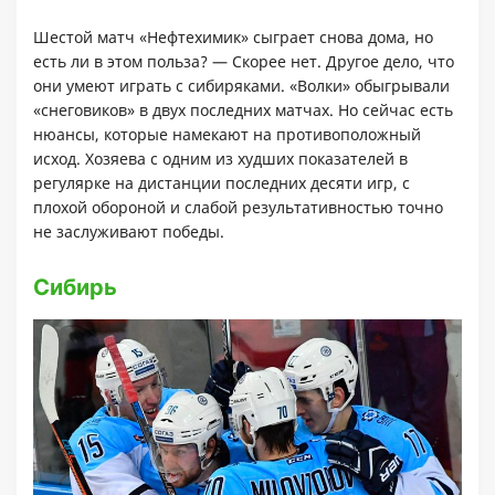
Шестой матч «Нефтехимик» сыграет снова дома, но
есть ли в этом польза? — Скорее нет. Другое дело, что
они умеют играть с сибиряками. «Волки» обыгрывали
«снеговиков» в двух последних матчах. Но сейчас есть
нюансы, которые намекают на противоположный
исход. Хозяева с одним из худших показателей в
регулярке на дистанции последних десяти игр, с
плохой обороной и слабой результативностью точно
не заслуживают победы.
Сибирь