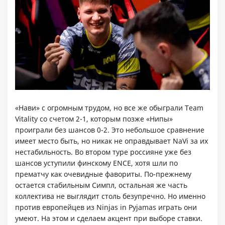
«Нави» с огромным трудом, но все же обыграли Team
Vitality со счетом 2-1, которым позже «Нипы»
проиграли без шансов 0-2. Это небольшое сравнение
имеет место быть, но никак не оправдывает NaVi за их
нестабильность. Во втором туре россияне уже без
шансов уступили финскому ENCE, хотя шли по
прематчу как очевидные фавориты. По-прежнему
остается стабильным Симпл, остальная же часть
коллектива не выглядит столь безупречно. Но именно
против европейцев из Ninjas in Pyjamas играть они
умеют. На этом и сделаем акцент при выборе ставки.