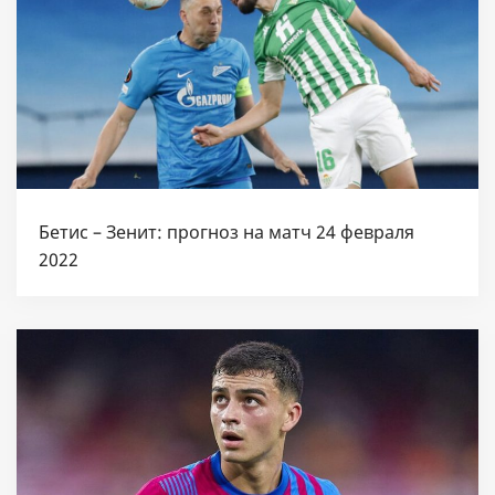
Бетис – Зенит: прогноз на матч 24 февраля
2022