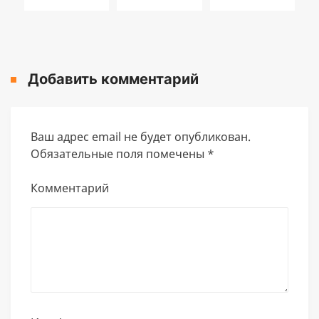
Добавить комментарий
Ваш адрес email не будет опубликован.
Обязательные поля помечены
*
Комментарий