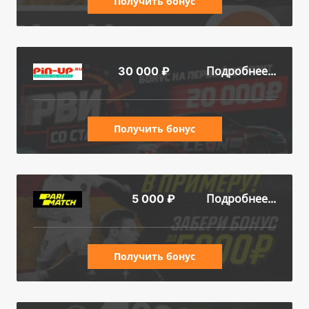
Получить бонус
Подробнее...
30 000 ₽
Получить бонус
Подробнее...
5 000 ₽
Получить бонус