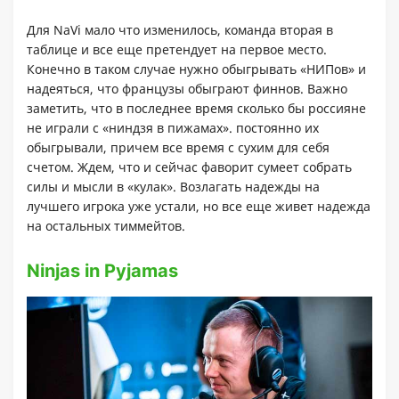
Для NaVi мало что изменилось, команда вторая в
таблице и все еще претендует на первое место.
Конечно в таком случае нужно обыгрывать «НИПов» и
надеяться, что французы обыграют финнов. Важно
заметить, что в последнее время сколько бы россияне
не играли с «ниндзя в пижамах». постоянно их
обыгрывали, причем все время с сухим для себя
счетом. Ждем, что и сейчас фаворит сумеет собрать
силы и мысли в «кулак». Возлагать надежды на
лучшего игрока уже устали, но все еще живет надежда
на остальных тиммейтов.
Ninjas in Pyjamas