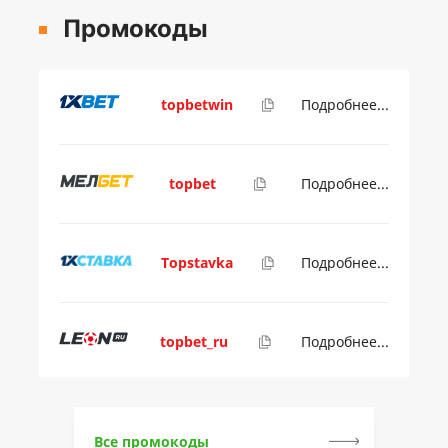
Промокоды
topbetwin
Подробнее...
topbet
Подробнее...
Topstavka
Подробнее...
topbet_ru
Подробнее...
Все промокоды