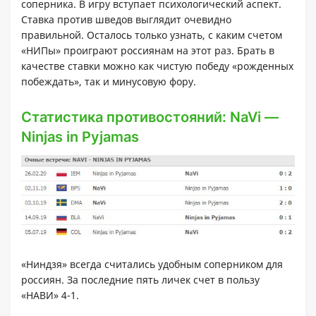
соперника. В игру вступает психологический аспект.
Ставка против шведов выглядит очевидно
правильной. Осталось только узнать, с каким счетом
«НИПы» проиграют россиянам на этот раз. Брать в
качестве ставки можно как чистую победу «рожденных
побеждать», так и минусовую фору.
Статистика противостояний: NaVi —
Ninjas in Pyjamas
«Ниндзя» всегда считались удобным соперником для
россиян. За последние пять личек счет в пользу
«НАВИ» 4-1.