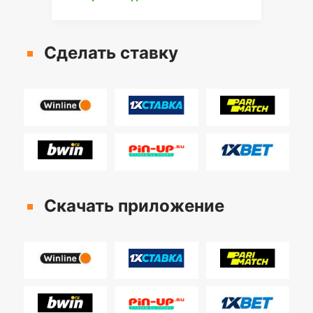
Сделать ставку
Скачать приложение