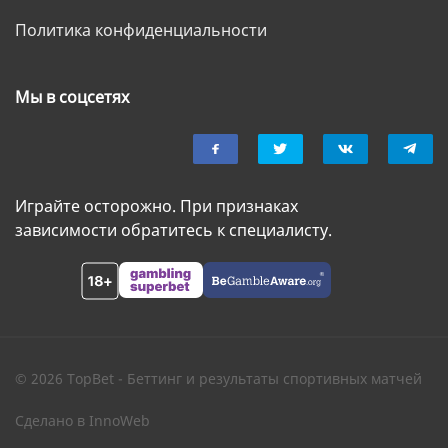
Политика конфиденциальности
Мы в соцсетях
Играйте осторожно. При признаках
зависимости обратитесь к специалисту.
© 2026 TopBet - Беттинг и результаты спортивных матчей
Сделано в
InnoWeb