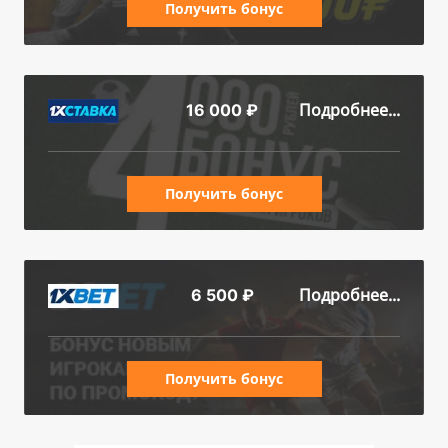
Получить бонус
Подробнее...
16 000 ₽
Получить бонус
Подробнее...
6 500 ₽
Получить бонус