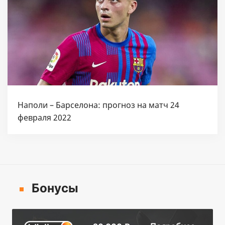
Наполи – Барселона: прогноз на матч 24
февраля 2022
Бонусы