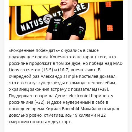
«Рожденные побеждать» очухались в самое
подходящее время. Конечно это не гарант того, что
россияне продолжат в том же духе, но победа над MAD
Lions со счетом (16-5) и (16-7) впечатляют. В
очередной раз Александр s1mple Костылев доказал,
что его статус суперзвезды в команде непоколебим.
Украинец закончил встречу с показателем (+38).
Поддержал товарища Денис electronic Шарипов, у
россиянина (+22). И даже неуверенный в себе в
последнее время Кирилл Boombl4 Михайлов отыграл
довольно ровно, отметившись 19 киллами и 22
смертями по итогам двух карт.