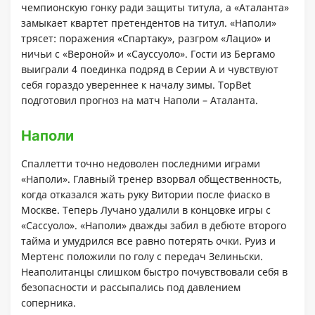
чемпионскую гонку ради защиты титула, а «Аталанта»
замыкает квартет претендентов на титул. «Наполи»
трясет: поражения «Спартаку», разгром «Лацио» и
ничьи с «Вероной» и «Сауссуоло». Гости из Бергамо
выиграли 4 поединка подряд в Серии А и чувствуют
себя гораздо увереннее к началу зимы. TopBet
подготовил прогноз на матч Наполи – Аталанта.
Наполи
Спаллетти точно недоволен последними играми
«Наполи». Главный тренер взорвал общественность,
когда отказался жать руку Витории после фиаско в
Москве. Теперь Лучано удалили в концовке игры с
«Сассуоло». «Наполи» дважды забил в дебюте второго
тайма и умудрился все равно потерять очки. Руиз и
Мертенс положили по голу с передач Зелиньски.
Неаполитанцы слишком быстро почувствовали себя в
безопасности и рассыпались под давлением
соперника.