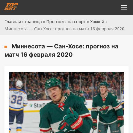
Главная страница
»
Прогнозы на спорт
»
Хоккей
»
Миннесота — Сан-Хосе: прогноз на матч 16 февраля 2020
Миннесота — Сан-Хосе: прогноз на
матч 16 февраля 2020