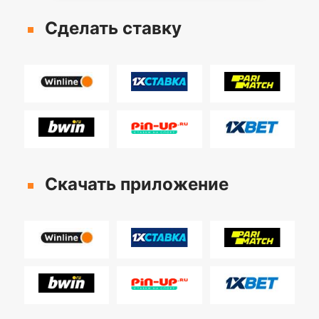
Сделать ставку
Скачать приложение