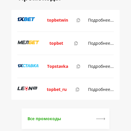
topbetwin
Подробнее...
topbet
Подробнее...
Topstavka
Подробнее...
topbet_ru
Подробнее...
Все промокоды