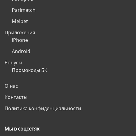
Parimatch
Melbet
Приложения
iPhone
Android
Бонусы
Промокоды БК
О нас
Контакты
Политика конфиденциальности
Мы в соцсетях