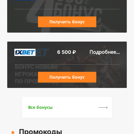
Получить бонус
Подробнее...
6 500 ₽
Получить бонус
Все бонусы
Промокоды