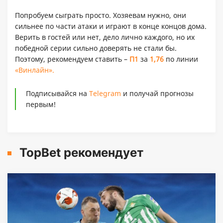
Попробуем сыграть просто. Хозяевам нужно, они
сильнее по части атаки и играют в конце концов дома.
Верить в гостей или нет, дело лично каждого, но их
победной серии сильно доверять не стали бы.
Поэтому, рекомендуем ставить –
П1
за
1,76
по линии
«Винлайн».
Подписывайся на
Telegram
и получай прогнозы
первым!
TopBet рекомендует