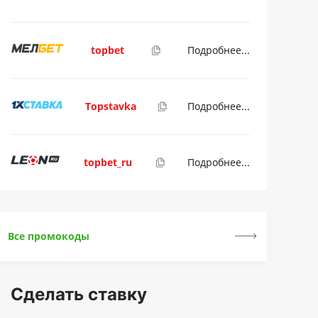
topbet
Подробнее...
Topstavka
Подробнее...
topbet_ru
Подробнее...
Все промокоды
Сделать ставку