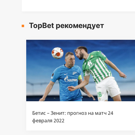
TopBet рекомендует
Бетис – Зенит: прогноз на матч 24
февраля 2022