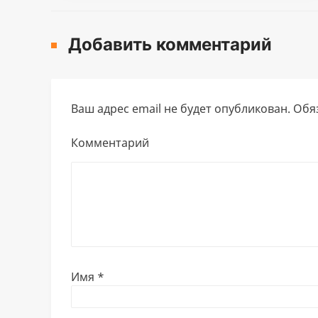
Добавить комментарий
Ваш адрес email не будет опубликован.
Обяз
Комментарий
Имя
*