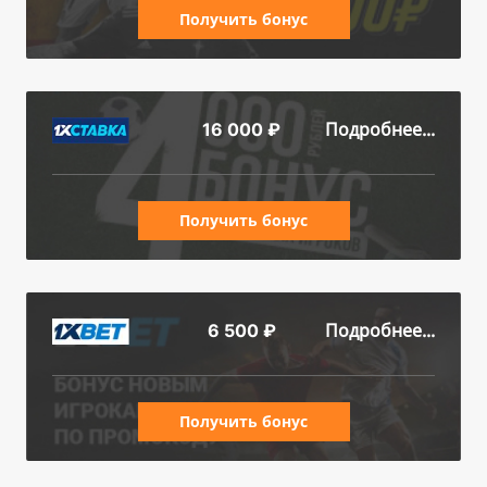
Получить бонус
Подробнее...
16 000 ₽
Получить бонус
Подробнее...
6 500 ₽
Получить бонус