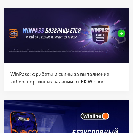
WinPass: фрибеты и скины за выполнение
киберспортивных заданий от БК Winline