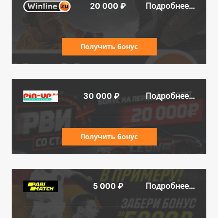
Подробнее...
20 000 ₽
Получить бонус
Подробнее...
30 000 ₽
Получить бонус
Подробнее...
5 000 ₽