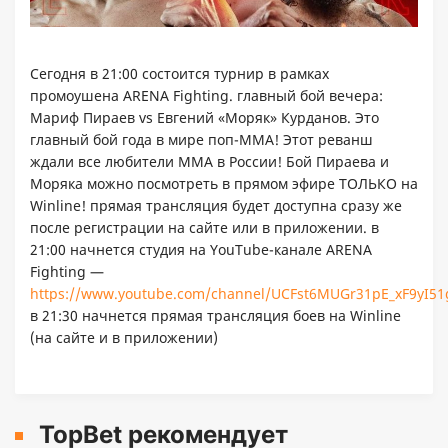
Cегодня в 21:00 состоится турнир в рамках
промоушена ARENA Fighting. главный бой вечера:
Мариф Пираев vs Евгений «Моряк» Курданов. Это
главный бой года в мире поп-ММА! Этот реванш
ждали все любители ММА в России! Бой Пираева и
Моряка можно посмотреть в прямом эфире ТОЛЬКО на
Winline! прямая трансляция будет доступна сразу же
после регистрации на сайте или в приложении. в
21:00 начнется студия на YouTube-канале ARENA
Fighting —
https://www.youtube.com/channel/UCFst6MUGr31pE_xF9yI51
в 21:30 начнется прямая трансляция боев на Winline
(на сайте и в приложении)
TopBet рекомендует