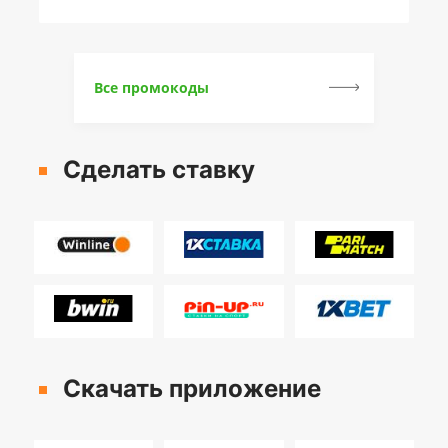
Все промокоды
Сделать ставку
Скачать приложение