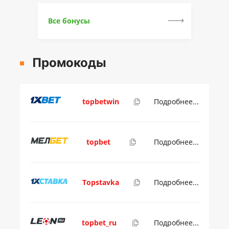
Все бонусы
Промокоды
topbetwin
Подробнее...
topbet
Подробнее...
Topstavka
Подробнее...
topbet_ru
Подробнее...