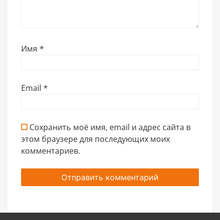
Имя
*
Email
*
Сохранить моё имя, email и адрес сайта в
этом браузере для последующих моих
комментариев.