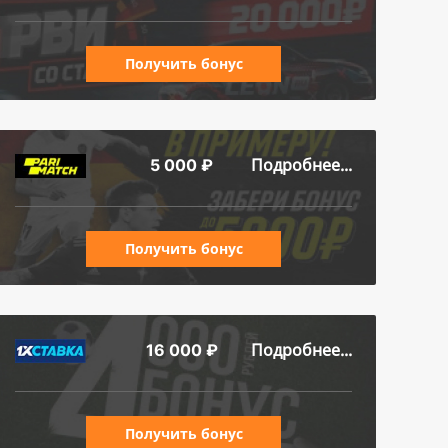
Получить бонус
Подробнее...
5 000 ₽
Получить бонус
Подробнее...
16 000 ₽
Получить бонус