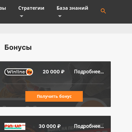
зы
Стратегии
База знаний
Search
for:
Бонусы
Подробнее...
20 000 ₽
Получить бонус
Подробнее...
30 000 ₽