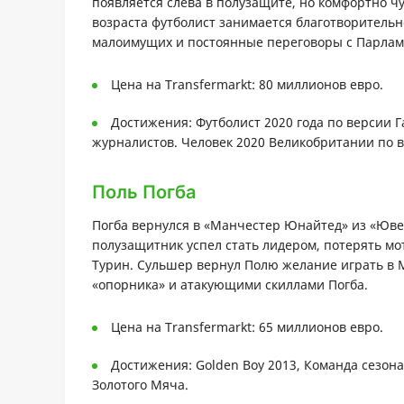
появляется слева в полузащите, но комфортно чу
возраста футболист занимается благотворительн
малоимущих и постоянные переговоры с Парлам
Цена на Transfermarkt: 80 миллионов евро.
Достижения: Футболист 2020 года по версии 
журналистов. Человек 2020 Великобритании по 
Поль Погба
Погба вернулся в «Манчестер Юнайтед» из «Ювен
полузащитник успел стать лидером, потерять мо
Турин. Сульшер вернул Полю желание играть в 
«опорника» и атакующими скиллами Погба.
Цена на Transfermarkt: 65 миллионов евро.
Достижения: Golden Boy 2013, Команда сезона
Золотого Мяча.