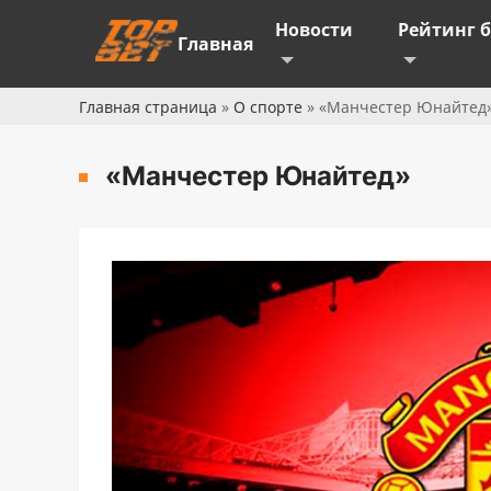
Новости
Рейтинг 
Главная
Главная страница
»
О спорте
»
«Манчестер Юнайтед
«Манчестер Юнайтед»