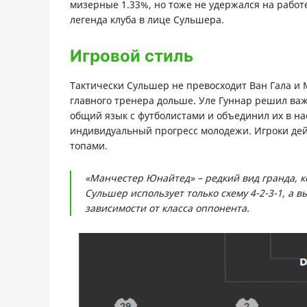
мизерные 1.33%, но тоже не удержался на работ
легенда клуба в лице Сульшера.
Игровой стиль
Тактически Сульшер не превосходит Ван Гала и
главного тренера дольше. Уле Гуннар решил ва
общий язык с футболистами и объединил их в н
индивидуальный прогресс молодежи. Игроки де
топами.
«Манчестер Юнайтед» – редкий вид гранда, к
Сульшер использует только схему 4-2-3-1, а 
зависимости от класса оппонента.