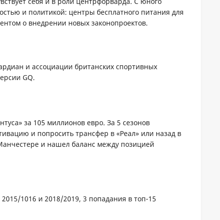
вствует себя и в роли центрфорварда. С юного
остью и политикой: центры бесплатного питания для
ентом о внедрении новых законопроектов.
Гардиан и ассоциации британских спортивных
версии GQ.
туса» за 105 миллионов евро. За 5 сезонов
тивацию и попросить трансфер в «Реал» или назад в
Манчестере и нашел баланс между позицией
 2015/1016 и 2018/2019, 3 попадания в топ-15