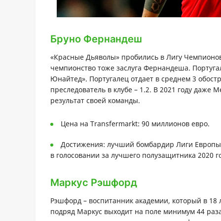
Бруно Фернандеш
«Красные Дьяволы» пробились в Лигу Чемпионов 
чемпионство тоже заслуга Фернандеша. Португа
Юнайтед». Португалец отдает в среднем 3 обос
преследователь в клубе – 1.2. В 2021 году даже 
результат своей команды.
Цена на Transfermarkt: 90 миллионов евро.
Достижения: лучший бомбардир Лиги Европы 
в голосовании за лучшего полузащитника 2020 г
Маркус Рэшфорд
Рэшфорд – воспитанник академии, который в 18 л
подряд Маркус выходит на поле минимум 44 раза