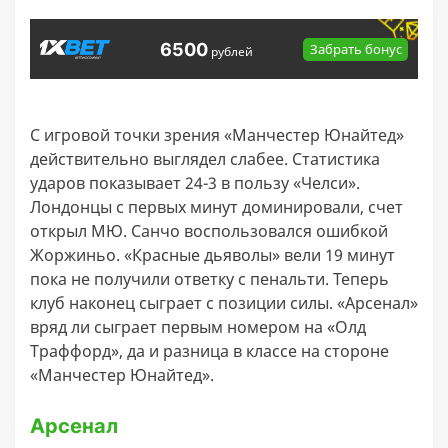
6500
Забрать бонус
рублей
С игровой точки зрения «Манчестер Юнайтед»
действительно выглядел слабее. Статистика
ударов показывает 24-3 в пользу «Челси».
Лондонцы с первых минут доминировали, счет
открыл МЮ. Санчо воспользовался ошибкой
Жоржиньо. «Красные дьяволы» вели 19 минут
пока не получили ответку с пенальти. Теперь
клуб наконец сыграет с позиции силы. «Арсенал»
вряд ли сыграет первым номером на «Олд
Траффорд», да и разница в классе на стороне
«Манчестер Юнайтед».
Арсенал