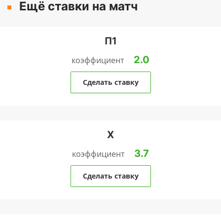
Ещё ставки на матч
П1
2.0
коэффициент
Сделать ставку
Х
3.7
коэффициент
Сделать ставку