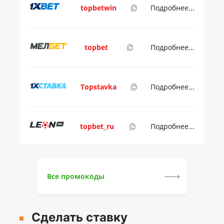
topbetwin
Подробнее...
topbet
Подробнее...
Topstavka
Подробнее...
topbet_ru
Подробнее...
Все промокоды
Сделать ставку