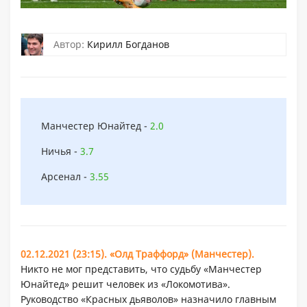
Автор:
Кирилл Богданов
Манчестер Юнайтед -
2.0
Ничья -
3.7
Арсенал -
3.55
02.12.2021 (23:15). «Олд Траффорд» (Манчестер).
Никто не мог представить, что судьбу «Манчестер
Юнайтед» решит человек из «Локомотива».
Руководство «Красных дьяволов» назначило главным