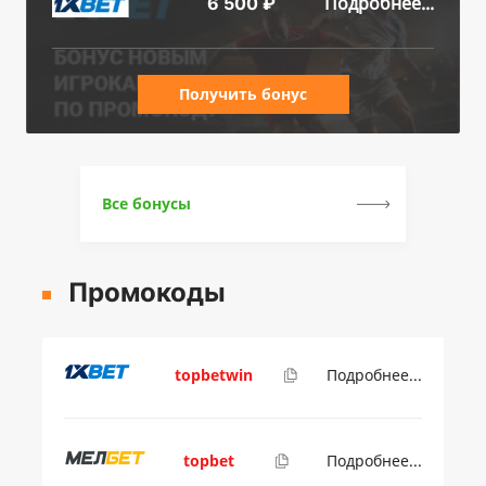
Подробнее...
6 500 ₽
Получить бонус
Все бонусы
Промокоды
topbetwin
Подробнее...
topbet
Подробнее...