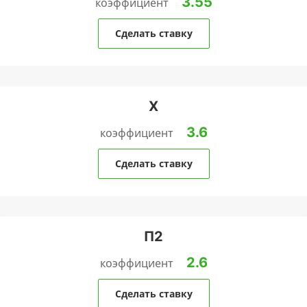
3.55
коэффициент
Сделать ставку
Х
3.6
коэффициент
Сделать ставку
П2
2.6
коэффициент
Сделать ставку