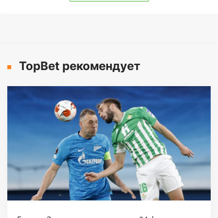
TopBet рекомендует