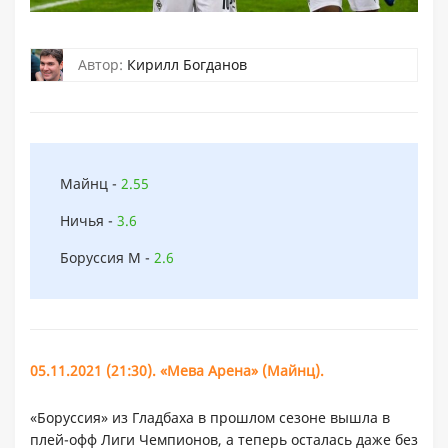
Автор:
Кирилл Богданов
Майнц -
2.55
Ничья -
3.6
Боруссия М -
2.6
05.11.2021 (21:30). «Мева Арена» (Майнц).
«Боруссия» из Гладбаха в прошлом сезоне вышла в
плей-офф Лиги Чемпионов, а теперь осталась даже без