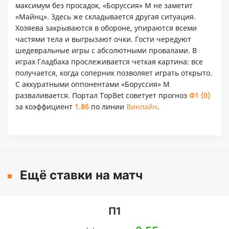
максимум без просадок, «Боруссия» М не заметит
«Майнц». Здесь же складывается другая ситуация.
Хозяева закрываются в обороне, упираются всеми
частями тела и выгрызают очки. Гости чередуют
шедевральные игры с абсолютными провалами. В
играх Гладбаха прослеживается четкая картина: все
получается, когда соперник позволяет играть открыто.
С аккуратными оппонентами «Боруссия» М
разваливается. Портал TopBet советует прогноз
Ф1 (0)
за коэффициент
1.86
по линии
Винлайн
.
Ещё ставки на матч
П1