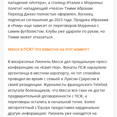
нападения «Интера», а столицу Италии к Моуриньо
полетит нападающий «Челси» Тэмми Абрахам.
Переход Джеко полностью оформлен, босниец
подписал соглашение до 2023 года. Продажа Абрахама
в «Рому» еще зависит от переговоров Моуриньо с
самим футболистом. Клубы уже ударили по рукам, но
Тэмми может отказаться.
Месси в ПСЖ? Что известно на этот момент?
В воскресенье Лионель Месси дал прощальную пресс-
конференцию на «Камп-Ноу». Фанаты ПСЖ караулили
аргентинца в местном аэропорту, но тот спокойно
проводил во время с семьей и Луисом Суаресом в
своей резиденции. Журналисты французского Telefoot
испугали болельщиков, что Месси все-таки не достиг
предварительной договоренности с ПСЖ, а
переговоры остались в начальной точке. Более
авторитетный L’Équipe предоставил кардинально
другую информацию: Лионель уже находится на