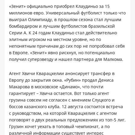
«Зенит» официально приобрел Клаудиньо за 15
миллионов евро. Универсальный футболист только что
выиграл Олимпиаду, в прошлом сезона стал лучшим
бомбардиром и лучшим футболистов бразильской
Серии А. К 24 годам Клаудиньо стал действительно
элитным игроком на местном уровне, но по
непонятным причинам до сих пор не попробовал себя
в Европе. «Зенит» явно рискнул, но потенциально
получил суперзвезду и нашел партнера для Малкома.
Агент Хвичи Кварацхелии анонсирует трансфер в
Европу до закрытия окна. «Рубин» продал Дениса
Макарова в московское «Динамо», что почти
гарантирует – Хвича остается. Вот только агент
грузина совсем не согласен с мнением Слуцкого и
боссов казанского клуба. 12 августа состоится встреча
с руководством, на которой Кварацхелия с агентом
поговорят о двух реальных предложениях из топ-5 лиг.
Грузин хочет уехать в топовый чемпионат, а по
различной информации существует интерес